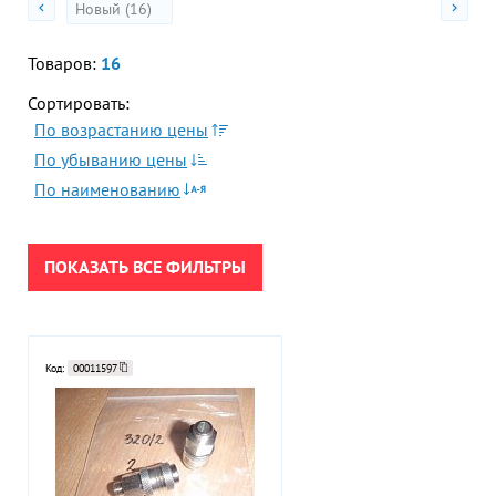
Новый (16)
Акции
Гор
Во
Товаров:
16
Сортировать:
Время р
Пн-Пт:
По возрастанию цены
ПРИМЕНИТЬ
По убыванию цены
Телефон
По наименованию
+7 (473
СБРОСИТЬ
E-mail
sales
ПОКАЗАТЬ ВСЕ ФИЛЬТРЫ
Код:
00011597