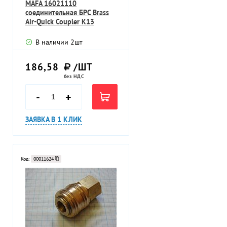
MAFA 16021110
соединительная БРС Brass
Air-Quick Coupler К13
В наличии
2
шт
186,58
/ШТ
без НДС
-
+
ЗАЯВКА В 1 КЛИК
Код:
00011624