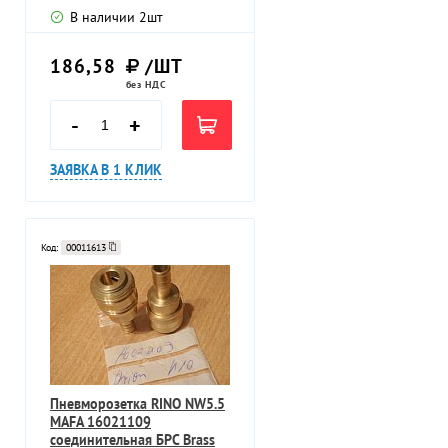
В наличии
2
шт
186,58
/ШТ
без НДС
-
+
ЗАЯВКА В 1 КЛИК
Код:
00011613
Пневморозетка RINO NW5.5
MAFA 16021109
соединительная БРС Brass