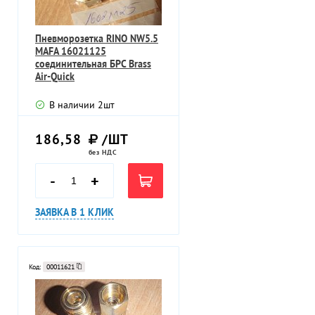
Пневморозетка RINO NW5.5
MAFA 16021125
соединительная БРС Brass
Air-Quick
В наличии
2
шт
186,58
/ШТ
без НДС
-
+
ЗАЯВКА В 1 КЛИК
Код:
00011621