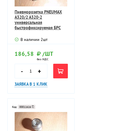
Пневморозетка PNEUMAX
A320/2 A320-2
универсальная
быстрофиксируемая БРС
латунь никелерованная
В наличии
2
шт
186,58
/ШТ
без НДС
-
+
ЗАЯВКА В 1 КЛИК
Код:
00011616