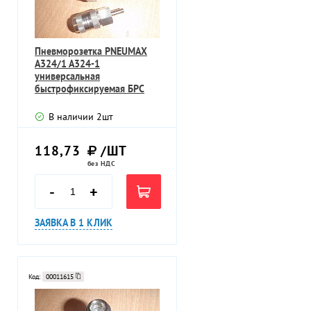
Пневморозетка PNEUMAX
A324/1 A324-1
универсальная
быстрофиксируемая БРС
латунь никелерованная
В наличии
2
шт
118,73
/ШТ
без НДС
-
+
ЗАЯВКА В 1 КЛИК
Код:
00011615