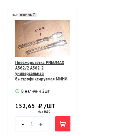
Код:
00011609
Пневморозетка PNEUMAX
A362/2 A362-2
универсальная
быстрофиксируемая МИНИ
БРС латунь никелерованная
В наличии
2
шт
152,65
/ШТ
без НДС
-
+