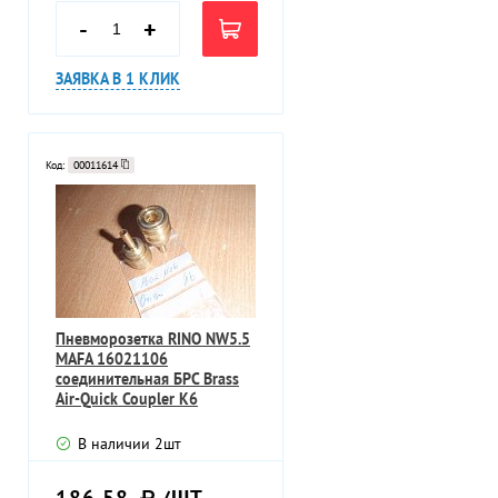
-
+
ЗАЯВКА В 1 КЛИК
Код:
00011614
Пневморозетка RINO NW5.5
MAFA 16021106
соединительная БРС Brass
Air-Quick Coupler К6
В наличии
2
шт
186,58
/ШТ