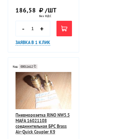
186,58
/ШТ
без НДС
-
+
ЗАЯВКА В 1 КЛИК
Код:
00011612
Пневморозетка RINO NW5.5
MAFA 16021108
соединительная БРС Brass
Air-Quick Coupler К9