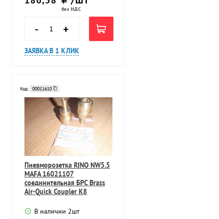
без НДС
-
+
ЗАЯВКА В 1 КЛИК
Код:
00011610
Пневморозетка RINO NW5.5
MAFA 16021107
соединительная БРС Brass
Air-Quick Coupler К8
В наличии
2
шт