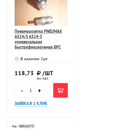
Пневморозетка PNEUMAX
A324/3 A324-3
универсальная
быстрофиксируемая БРС
латунь никелерованная
В наличии
2
шт
118,73
/ШТ
без НДС
-
+
ЗАЯВКА В 1 КЛИК
Код:
00011617