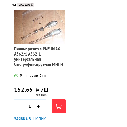
Код:
00011608
Пневморозетка PNEUMAX
A362/1 A362-1
универсальная
быстрофиксируемая МИНИ
БРС латунь никелерованная
В наличии
2
шт
152,65
/ШТ
без НДС
-
+
ЗАЯВКА В 1 КЛИК