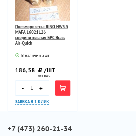
Пневморозетка RINO NW5.5
MAFA 16021126
соединительная БРС Brass
Air-Quick
В наличии
2
шт
186,58
/ШТ
без НДС
-
+
ЗАЯВКА В 1 КЛИК
+7 (473) 260-21-34