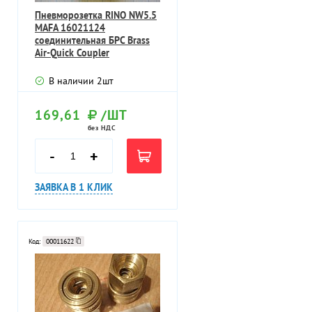
Пневморозетка RINO NW5.5
MAFA 16021124
соединительная БРС Brass
Air-Quick Coupler
FemaleThread 1/4"
В наличии
2
шт
169,61
/ШТ
без НДС
-
+
ЗАЯВКА В 1 КЛИК
Код:
00011622