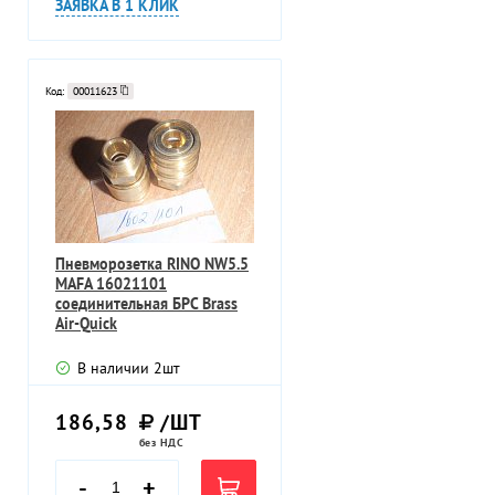
ЗАЯВКА В 1 КЛИК
Код:
00011623
Пневморозетка RINO NW5.5
MAFA 16021101
соединительная БРС Brass
Air-Quick
В наличии
2
шт
186,58
/ШТ
без НДС
-
+