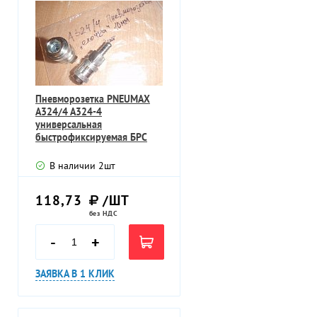
Пневморозетка PNEUMAX
A324/4 A324-4
универсальная
быстрофиксируемая БРС
латунь никелерованная
В наличии
2
шт
118,73
/ШТ
без НДС
-
+
ЗАЯВКА В 1 КЛИК