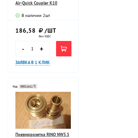
Air-Quick Coupler К10
В наличии
2
шт
186,58
/ШТ
без НДС
-
+
ЗАЯВКА В 1 КЛИК
Код:
00011611
Пневморозетка RINO NW5.5