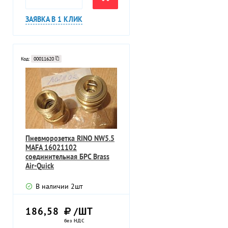
ЗАЯВКА В 1 КЛИК
Код:
00011620
Пневморозетка RINO NW5.5
MAFA 16021102
соединительная БРС Brass
Air-Quick
В наличии
2
шт
186,58
/ШТ
без НДС