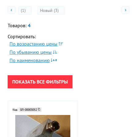
Акции
Гор
(1)
Новый (3)
Во
Товаров:
4
Время р
Пн-Пт:
Сортировать:
ПРИМЕНИТЬ
По возрастанию цены
Телефон
По убыванию цены
+7 (473
СБРОСИТЬ
По наименованию
E-mail
sales
ПОКАЗАТЬ ВСЕ ФИЛЬТРЫ
Код:
0Л-00003052