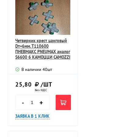
Четверник крест цанговый
Dт=6мм. Т110600
ПНЕВМАКС PNEUMAX аналог
S6600 6 КАМОЦЦИ CAMOZZI
ИТАЛИЯ
В наличии
40
шт
25,80
/ШТ
без НДС
-
+
ЗАЯВКА В 1 КЛИК