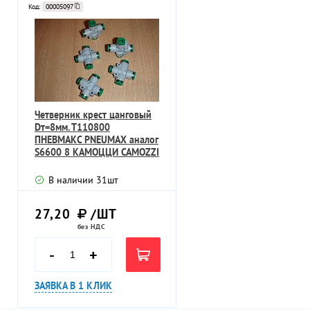
Код:
00005097
Четверник крест цанговый
Dт=8мм. Т110800
ПНЕВМАКС PNEUMAX аналог
S6600 8 КАМОЦЦИ CAMOZZI
ИТАЛИЯ
В наличии
31
шт
27,20
/ШТ
без НДС
-
+
ЗАЯВКА В 1 КЛИК