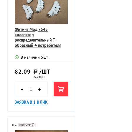
Фитинг Мод.7545
коллектор
распределительный Т-
образный 4 потребителя
7545-8-6
В наличии
5
шт
82,09
/ШТ
без НДС
-
+
ЗАЯВКА В 1 КЛИК
Код:
00005098