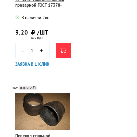
приварной ГОСТ 17378-
2001
В наличии
2
шт
3,20
/ШТ
без НДС
-
+
ЗАЯВКА В 1 КЛИК
Код:
00005955
Переход стальной