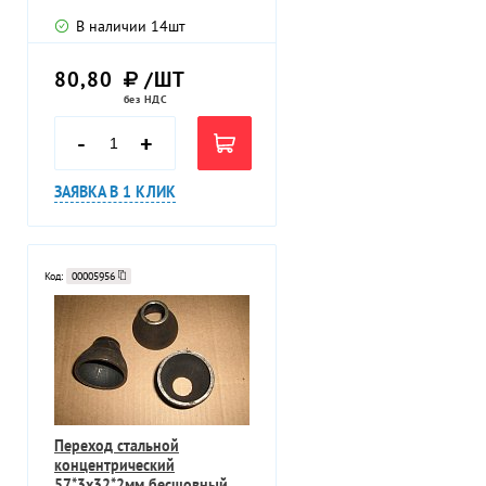
В наличии
14
шт
80,80
/ШТ
без НДС
-
+
ЗАЯВКА В 1 КЛИК
Код:
00005956
Переход стальной
концентрический
57*3х32*2мм бесшовный