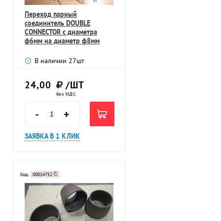
Переход парный
соединитель DOUBLE
CONNECTOR с диаметра
ф6мм на диаметр ф8мм
общая длина 77мм
В наличии
27
шт
24,00
/ШТ
без НДС
-
+
ЗАЯВКА В 1 КЛИК
Код:
00014752