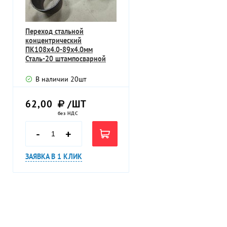
Переход стальной
концентрический
ПК108х4.0-89х4.0мм
Сталь-20 штампосварной
бесшовный
В наличии
20
шт
62,00
/ШТ
без НДС
-
+
ЗАЯВКА В 1 КЛИК