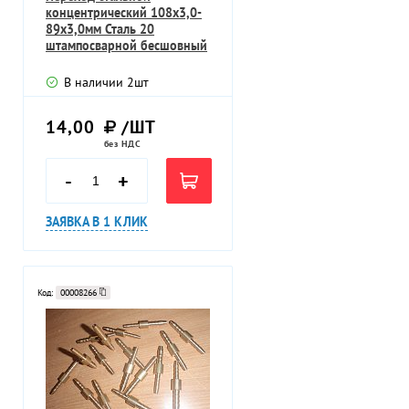
концентрический 108х3,0-
89х3,0мм Сталь 20
штампосварной бесшовный
приварной
В наличии
2
шт
14,00
/ШТ
без НДС
-
+
ЗАЯВКА В 1 КЛИК
Код:
00008266