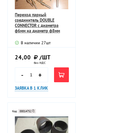
Переход парный
соединитель DOUBLE
CONNECTOR с диаметра
ф6мм на диаметр ф8мм
общая длина 77мм
В наличии
27
шт
24,00
/ШТ
без НДС
-
+
ЗАЯВКА В 1 КЛИК
Код:
00014752