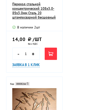
Переход стальной
концентрический 108х3,0-
89х3,0мм Сталь 20
штампосварной бесшовный
приварной
В наличии
2
шт
14,00
/ШТ
без НДС
-
+
ЗАЯВКА В 1 КЛИК
Код:
00008266