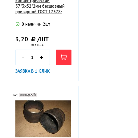
концентрический
57*3х32*2мм бесшовный
приварной ГОСТ 17378-
2001
В наличии
2
шт
3,20
/ШТ
без НДС
-
+
ЗАЯВКА В 1 КЛИК
Код:
00005955