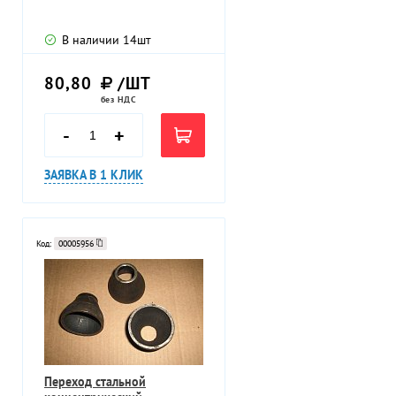
В наличии
14
шт
80,80
/ШТ
без НДС
-
+
ЗАЯВКА В 1 КЛИК
Код:
00005956
Переход стальной