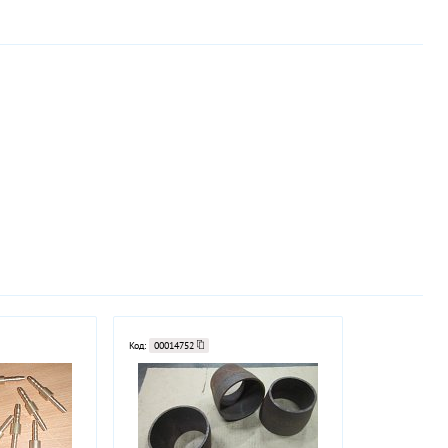
Код:
00014752