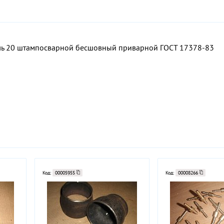
аль 20 штампосварной бесшовный приварной ГОСТ 17378-83
Код:
00005955
Код:
00008266