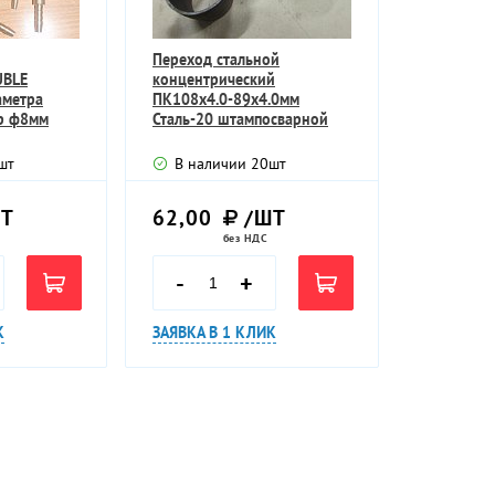
Переход стальной
UBLE
концентрический
аметра
ПК108х4.0-89х4.0мм
р ф8мм
Сталь-20 штампосварной
мм
бесшовный
шт
В наличии
20
шт
Т
62,00
/ШТ
без НДС
-
+
К
ЗАЯВКА В 1 КЛИК