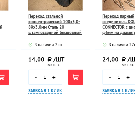
Переход стальной
Переход парный
концентрический 108х3,0-
соединитель DO
ый
89х3,0мм Сталь 20
CONNECTOR с ди
штампосварной бесшовный
ф6мм на диамет
приварной
общая длина 77
В наличии
2
шт
В наличии
27
14,00
/ШТ
24,00
/Ш
без НДС
без НДС
-
+
-
+
ЗАЯВКА В 1 КЛИК
ЗАЯВКА В 1 КЛИ