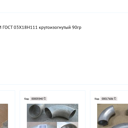
M ГОСТ 03Х18Н111 крутоизогнутый 90гр
Код:
00005940
Код:
00017686