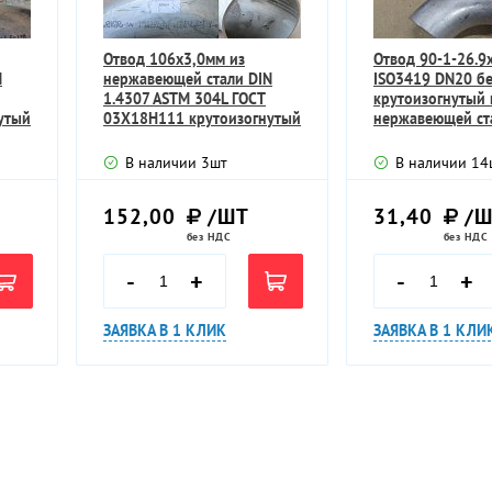
Отвод 106х3,0мм из
Отвод 90-1-26.9х
N
нержавеющей стали DIN
ISO3419 DN20 б
1.4307 ASTM 304L ГОСТ
крутоизогнутый 
утый
03Х18Н111 крутоизогнутый
нержавеющей ст
90гр.
диаметр наруж
В наличии
3
шт
В наличии
14
152,00
/ШТ
31,40
/Ш
без НДС
без НДС
-
+
-
+
ЗАЯВКА В 1 КЛИК
ЗАЯВКА В 1 КЛИ