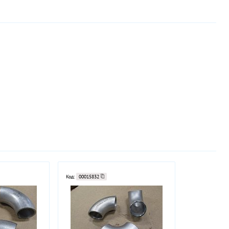
Код:
00015832