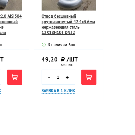
2.0 AISI304
Отвод бесшовный
есшовный
крутоизогнутый 42.4х3.6мм
из
нержавеющая сталь
али
12Х18Н10Т DN32
шт
В наличии
6
шт
Т
49,20
/ШТ
без НДС
-
+
К
ЗАЯВКА В 1 КЛИК