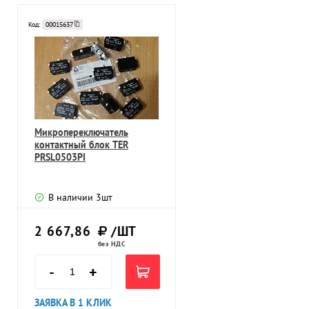
Код:
00015637
Микропереключатель
контактный блок TER
PRSL0503PI
В наличии
3
шт
2 667,86
/ШТ
без НДС
-
+
ЗАЯВКА В 1 КЛИК