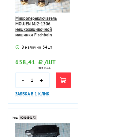
Микропереключатель
MOUJEN MJ2-1306
мешкозашивочной
машинки Fischbein
В наличии
34
шт
658,41
/ШТ
без НДС
-
+
ЗАЯВКА В 1 КЛИК
Код:
00016591