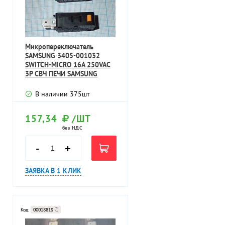
Микропереключатель
SAMSUNG 3405-001032
SWITCH-MICRO 16A 250VAC
3P СВЧ ПЕЧИ SAMSUNG
В наличии
375
шт
157,34
/ШТ
без НДС
-
+
ЗАЯВКА В 1 КЛИК
Код:
00018819