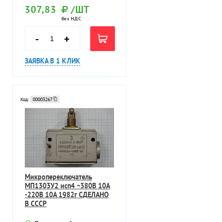
307,83
/ШТ
без НДС
-
+
ЗАЯВКА В 1 КЛИК
Код:
00003267
Микропереключатель
МП1303У2 исп4 ~380В 10А
-220В 10А 1982г СДЕЛАНО
В СССР