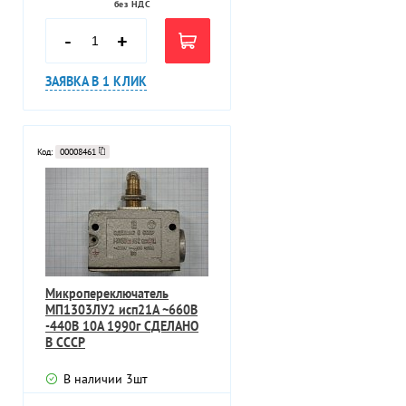
без НДС
-
+
ЗАЯВКА В 1 КЛИК
Код:
00008461
Микропереключатель
МП1303ЛУ2 исп21А ~660В
-440В 10А 1990г СДЕЛАНО
В СССР
В наличии
3
шт