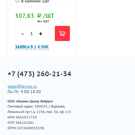
В наличии
1
шт
307,83
/ШТ
без НДС
-
+
ЗАЯВКА В 1 КЛИК
+7 (473) 260-21-34
sales@leyrus.ru
Пн-Пт: 9.00-18.00
ООО «Бизнес-Центр Лейрус»
Почтовый адрес: 394033, г. Воронеж,
Ленинский пр-т, д. 119А, пом. 5А, оф 113
ИНН 3661021750
КПП 366101001
ОГРН 1033600055598