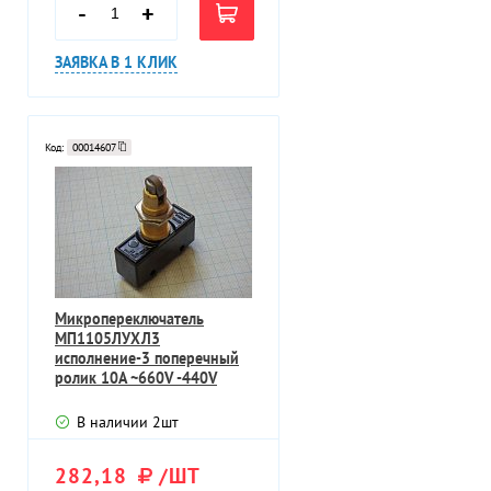
-
+
ЗАЯВКА В 1 КЛИК
Код:
00014607
Микропереключатель
МП1105ЛУХЛ3
исполнение-3 поперечный
ролик 10А ~660V -440V
В наличии
2
шт
282,18
/ШТ