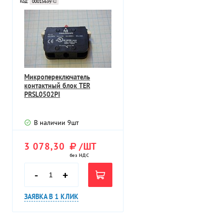
Код:
00015639
Микропереключатель
контактный блок TER
PRSL0502PI
В наличии
9
шт
3 078,30
/ШТ
без НДС
-
+
ЗАЯВКА В 1 КЛИК