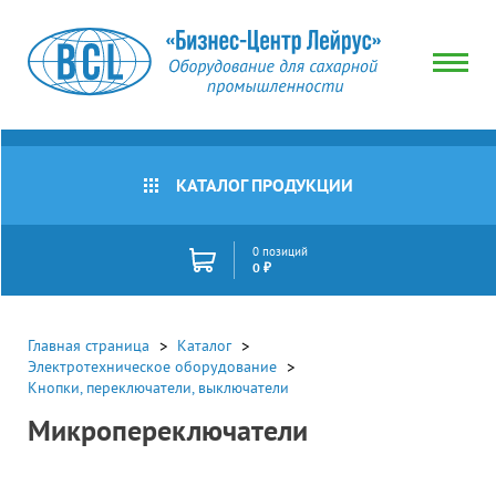
Тип
товара
Все
товары
КАТАЛОГ ПРОДУКЦИИ
Микропереключатель
Наличие
Сбросить
Все
0 позиций
товары
0 ₽
В
Цена
наличии
(руб)
Под
Главная страница
Каталог
заказ
Электротехническое оборудование
Кнопки, переключатели, выключатели
Акции
Микропереключатели