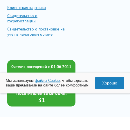
Клиентская карточка
Свидетельство о
госрегистрации
Свидетельство о постановке на
учет в налоговом органе
Счетчик посещений c 01.06.2011
Всего посетителей:
Мы используем
файлы Cookie
, чтобы сделать
2018605
Хорошо
ваше пребывание на сайте более комфортным
Посетителей за сегодня:
31
Товар успешно добавлен в
корзину
© 2026 Все права принадлежат ООО «Бизнес-Центр Лейрус»
Перейти в корзину