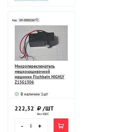
Код:
0Л-00001067
Микропереключатель
мешкозашивочной
машинки Fischbein HIGHLY
Z15G1306
В наличии
1
шт
222,32
/ШТ
без НДС
-
+