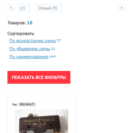
(1)
Новый (9)
Гор
ПРИМЕНИТЬ
Во
Товаров:
10
Время р
СБРОСИТЬ
Пн-Пт:
Сортировать:
По возрастанию цены
Телефон
По убыванию цены
+7 (473
По наименованию
E-mail
sales
ПОКАЗАТЬ ВСЕ ФИЛЬТРЫ
Код:
00015636