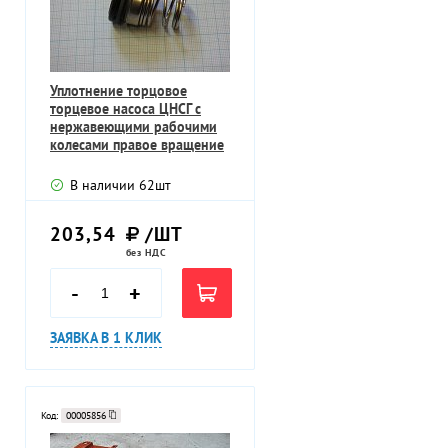
Уплотнение торцовое
торцевое насоса ЦНСГ с
нержавеющими рабочими
колесами правое вращение
вид снизу
В наличии
62
шт
203,54
/ШТ
без НДС
-
+
ЗАЯВКА В 1 КЛИК
Код:
00005856