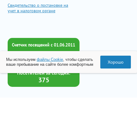
Свидетельство о постановке на
учет в налоговом органе
Счетчик посещений c 01.06.2011
Всего посетителей:
Мы используем
файлы Cookie
, чтобы сделать
2018243
Хорошо
ваше пребывание на сайте более комфортным
Посетителей за сегодня:
375
Товар успешно добавлен в
корзину
© 2026 Все права принадлежат ООО «Бизнес-Центр Лейрус»
Перейти в корзину
Политика конфиденциальности
Согласие на обработку данных