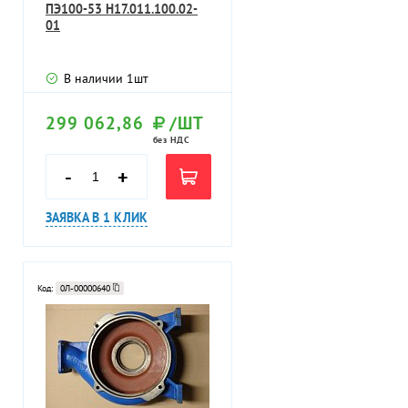
ПЭ100-53 H17.011.100.02-
01
В наличии
1
шт
299 062,86
/ШТ
без НДС
-
+
ЗАЯВКА В 1 КЛИК
Код:
0Л-00000640