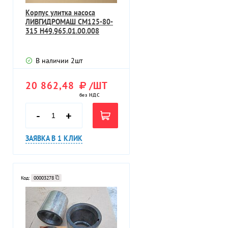
Корпус улитка насоса
ЛИВГИДРОМАШ СМ125-80-
315 Н49.965.01.00.008
В наличии
2
шт
20 862,48
/ШТ
без НДС
-
+
ЗАЯВКА В 1 КЛИК
Код:
00003278