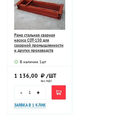
Рама стальная сварная
насоса СОТ-150 для
сахарной промышленности
и других производств
В наличии
1
шт
1 136,00
/ШТ
без НДС
-
+
ЗАЯВКА В 1 КЛИК