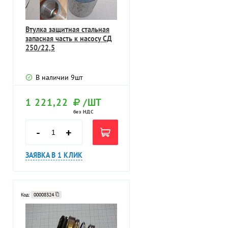
Втулка защитная стальная
запасная часть к насосу СД
250/22,5
В наличии
9
шт
1 221,22
/ШТ
без НДС
-
+
ЗАЯВКА В 1 КЛИК
Код:
00008324