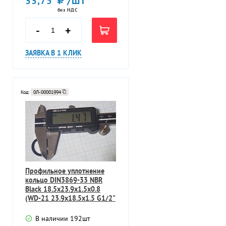
33,75
/ШТ
без НДС
-
+
ЗАЯВКА В 1 КЛИК
Код:
0Л-00001994
Профильное уплотнение
кольцо DIN3869-33 NBR
Black 18.5х23.9х1.5х0.8
(WD-21 23.9х18.5х1.5 G1/2"
DIN38
В наличии
192
шт