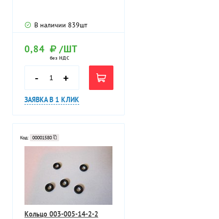
В наличии
839
шт
0,84
/ШТ
без НДС
-
+
ЗАЯВКА В 1 КЛИК
Код:
00001580
Кольцо 003-005-14-2-2