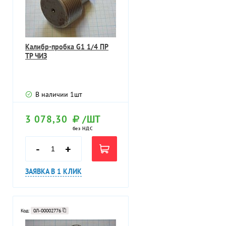
Калибр-пробка G1 1/4 ПР
ТР ЧИЗ
В наличии
1
шт
3 078,30
/ШТ
без НДС
-
+
ЗАЯВКА В 1 КЛИК
Код:
0Л-00002776