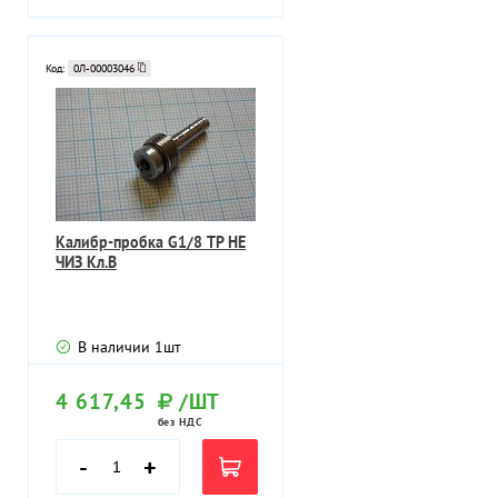
Код:
0Л-00003046
Калибр-пробка G1/8 ТР НЕ
ЧИЗ Кл.В
В наличии
1
шт
4 617,45
/ШТ
без НДС
-
+