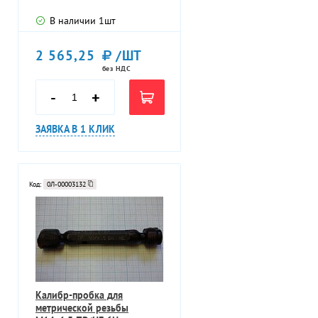
В наличии
1
шт
2 565,25
/ШТ
без НДС
-
+
ЗАЯВКА В 1 КЛИК
Код:
0Л-00003132
Калибр-пробка для
метрической резьбы