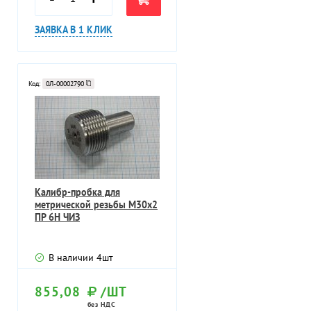
ЗАЯВКА В 1 КЛИК
Код:
0Л-00002790
Калибр-пробка для
метрической резьбы М30х2
ПР 6Н ЧИЗ
В наличии
4
шт
855,08
/ШТ
без НДС