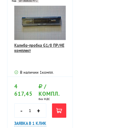
Код:
0Л-00003074
Калибр-пробка G1/8 ПР/НЕ
комплект
В наличии
1
компл.
4
/
617,45
КОМПЛ.
без НДС
-
+
ЗАЯВКА В 1 КЛИК