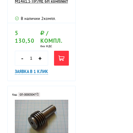
М14х1.5 ПР/НЕ 6Н комплект
В наличии
2
компл.
5
/
130,50
КОМПЛ.
без НДС
-
+
ЗАЯВКА В 1 КЛИК
Код:
0Л-00003047