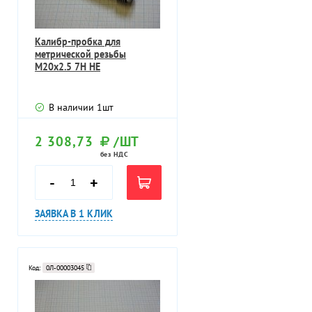
Калибр-пробка для
метрической резьбы
М20х2.5 7Н НЕ
В наличии
1
шт
2 308,73
/ШТ
без НДС
-
+
ЗАЯВКА В 1 КЛИК
Код:
0Л-00003045