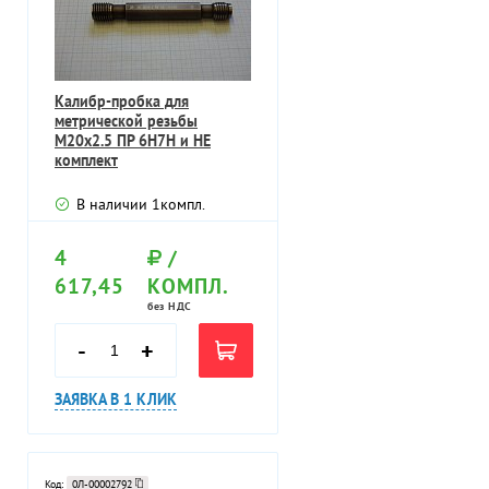
Калибр-пробка для
метрической резьбы
М20х2.5 ПР 6Н7Н и НЕ
комплект
В наличии
1
компл.
4
/
617,45
КОМПЛ.
без НДС
-
+
ЗАЯВКА В 1 КЛИК
Код:
0Л-00002792