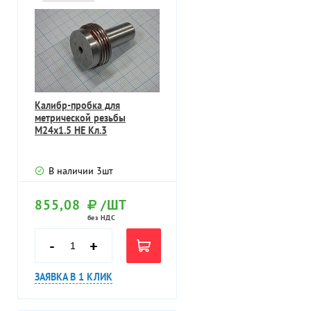
Калибр-пробка для
метрической резьбы
М24х1.5 НЕ Кл.3
В наличии
3
шт
855,08
/ШТ
без НДС
-
+
ЗАЯВКА В 1 КЛИК