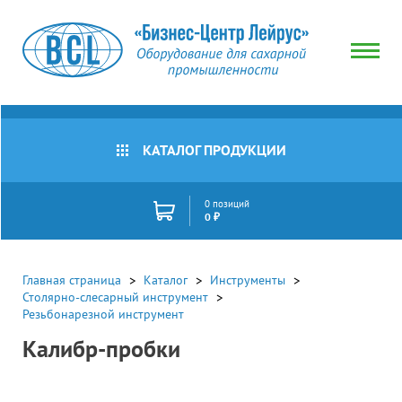
Тип
товара
Все
товары
КАТАЛОГ ПРОДУКЦИИ
Ручка
Наличие
для
калибров
Все
0 позиций
товары
0 ₽
Сбросить
В
Цена
наличии
(руб)
Под
Главная страница
Каталог
Инструменты
заказ
Столярно-слесарный инструмент
Резьбонарезной инструмент
Акции
Калибр-пробки