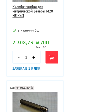
Калибр-пробка для
метрической резьбы М20
НЕ Кл.3
В наличии
5
шт
2 308,73
/ШТ
без НДС
-
+
ЗАЯВКА В 1 КЛИК
Код:
0Л-00003064