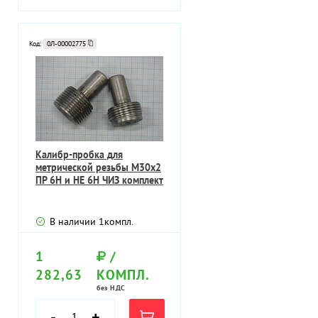
Код:
0Л-00002775
Калибр-пробка для
метрической резьбы М30х2
ПР 6Н и НЕ 6Н ЧИЗ комплект
В наличии
1
компл.
1
/
282,63
КОМПЛ.
без НДС
-
+