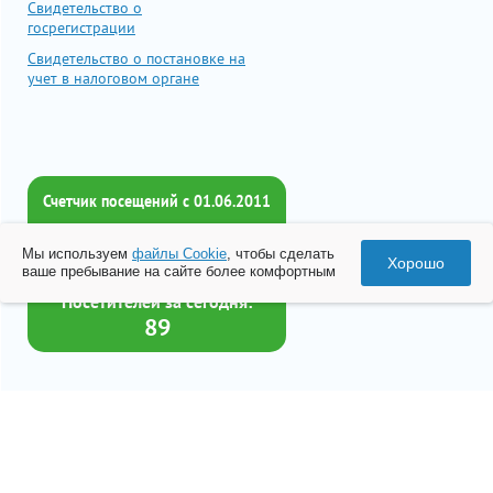
Свидетельство о
госрегистрации
Свидетельство о постановке на
учет в налоговом органе
Счетчик посещений c 01.06.2011
Всего посетителей:
Мы используем
файлы Cookie
, чтобы сделать
2018370
Хорошо
ваше пребывание на сайте более комфортным
Посетителей за сегодня:
89
Товар успешно добавлен в
корзину
© 2026 Все права принадлежат ООО «Бизнес-Центр Лейрус»
Перейти в корзину
Политика конфиденциальности
Согласие на обработку данных