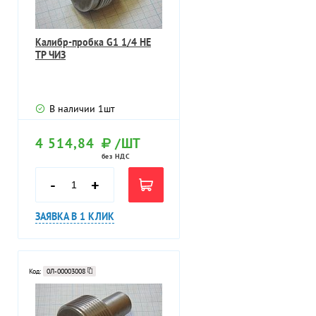
Калибр-пробка G1 1/4 НЕ
ТР ЧИЗ
В наличии
1
шт
4 514,84
/ШТ
без НДС
-
+
ЗАЯВКА В 1 КЛИК
Код:
0Л-00003008