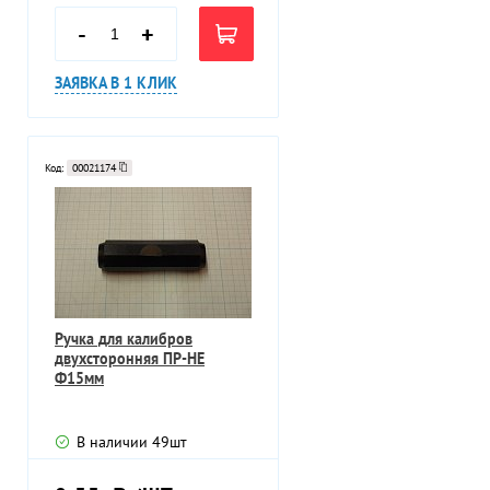
-
+
ЗАЯВКА В 1 КЛИК
Код:
00021174
Ручка для калибров
двухсторонняя ПР-НЕ
Ф15мм
В наличии
49
шт