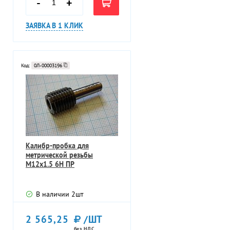
-
+
ЗАЯВКА В 1 КЛИК
Код:
0Л-00003196
Калибр-пробка для
метрической резьбы
М12х1.5 6Н ПР
В наличии
2
шт
2 565,25
/ШТ
без НДС