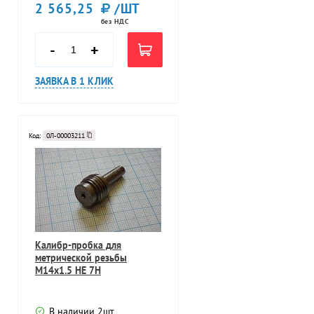
2 565,25
/ШТ
без НДС
-
+
ЗАЯВКА В 1 КЛИК
Код:
0Л-00003211
Калибр-пробка для
метрической резьбы
М14х1.5 НЕ 7Н
В наличии
2
шт