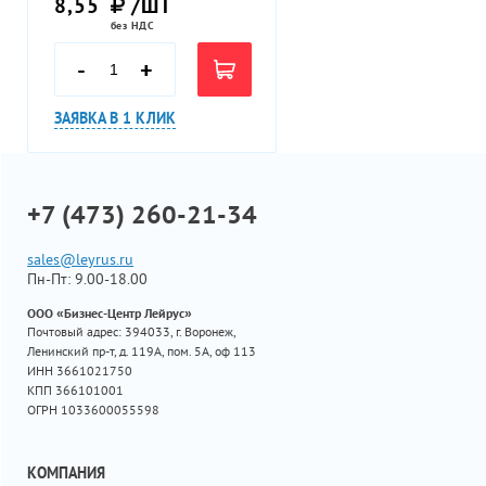
8,55
/ШТ
без НДС
-
+
ЗАЯВКА В 1 КЛИК
+7 (473) 260-21-34
sales@leyrus.ru
Пн-Пт: 9.00-18.00
ООО «Бизнес-Центр Лейрус»
Почтовый адрес: 394033, г. Воронеж,
Ленинский пр-т, д. 119А, пом. 5А, оф 113
ИНН 3661021750
КПП 366101001
ОГРН 1033600055598
КОМПАНИЯ