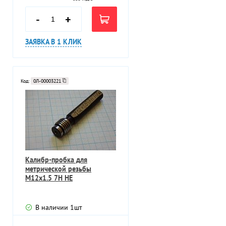
-
+
ЗАЯВКА В 1 КЛИК
Код:
0Л-00003221
Калибр-пробка для
метрической резьбы
М12х1.5 7Н НЕ
В наличии
1
шт