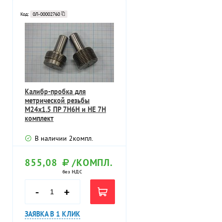
Код:
0Л-00002760
Калибр-пробка для
метрической резьбы
М24х1.5 ПР 7Н6Н и НЕ 7Н
комплект
В наличии
2
компл.
855,08
/КОМПЛ.
без НДС
-
+
ЗАЯВКА В 1 КЛИК