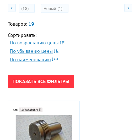
(18)
Новый (1)
Гор
ПРИМЕНИТЬ
Во
Товаров:
19
Время р
СБРОСИТЬ
Пн-Пт:
Сортировать:
По возрастанию цены
Телефон
По убыванию цены
+7 (473
По наименованию
E-mail
sales
ПОКАЗАТЬ ВСЕ ФИЛЬТРЫ
Код:
0Л-00003009