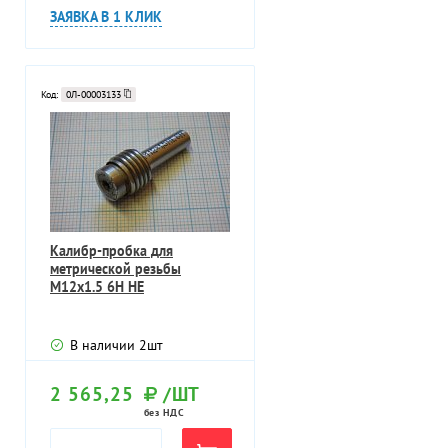
ЗАЯВКА В 1 КЛИК
Код:
0Л-00003133
Калибр-пробка для
метрической резьбы
М12х1.5 6Н НЕ
В наличии
2
шт
2 565,25
/ШТ
без НДС