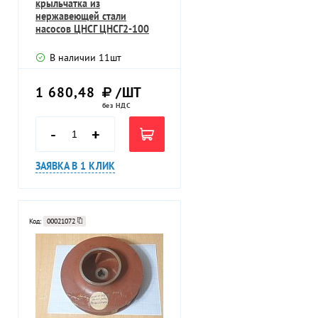
крыльчатка из
нержавеющей стали
насосов ЦНСГ ЦНСГ2-100
ЦНСГ8-40
В наличии
11
шт
1 680,48
/ШТ
без НДС
-
+
ЗАЯВКА В 1 КЛИК
Код:
00021072