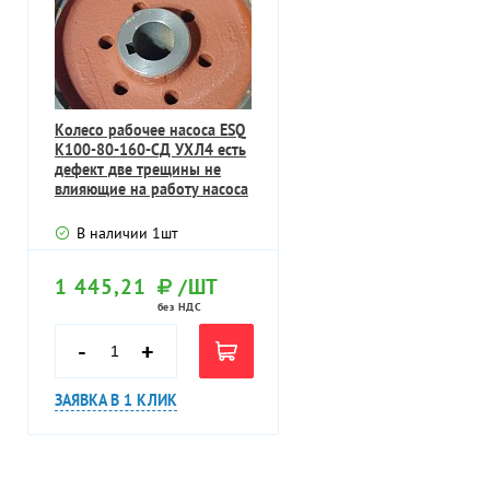
Колесо рабочее насоса ESQ
К100-80-160-СД УХЛ4 есть
дефект две трещины не
влияющие на работу насоса
в
В наличии
1
шт
1 445,21
/ШТ
без НДС
-
+
ЗАЯВКА В 1 КЛИК