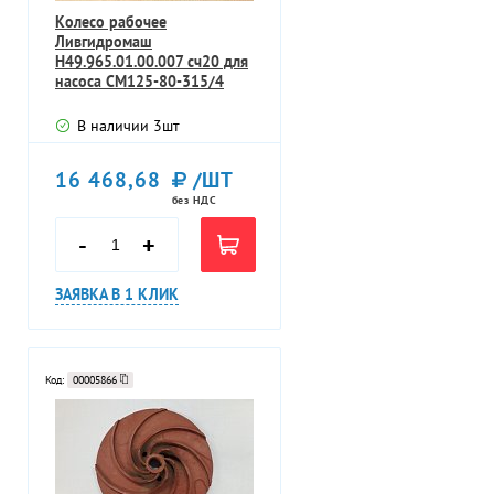
Колесо рабочее
Ливгидромаш
Н49.965.01.00.007 сч20 для
насоса СМ125-80-315/4
В наличии
3
шт
16 468,68
/ШТ
без НДС
-
+
ЗАЯВКА В 1 КЛИК
Код:
00005866