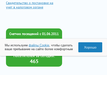
Свидетельство о постановке на
учет в налоговом органе
Счетчик посещений c 01.06.2011
Всего посетителей:
Мы используем
файлы Cookie
, чтобы сделать
2017856
Хорошо
ваше пребывание на сайте более комфортным
Посетителей за сегодня:
465
Товар успешно добавлен в
корзину
© 2026 Все права принадлежат ООО «Бизнес-Центр Лейрус»
Перейти в корзину
Политика конфиденциальности
Согласие на обработку данных
Разработка
«Студия Веб-Сервис»