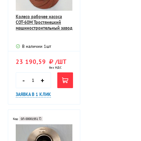
Колесо рабочее насоса
СОТ-60М Тростянецкий
машиностроительный завод
В наличии
1
шт
23 190,59
/ШТ
без НДС
-
+
ЗАЯВКА В 1 КЛИК
Код:
0Л-00001951