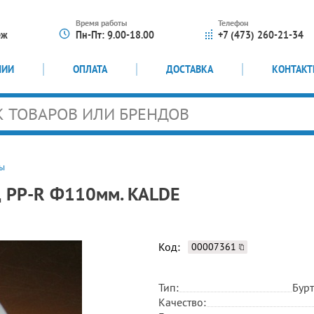
Время работы
Телефон
еж
Пн-Пт: 9.00-18.00
+7 (473) 260-21-34
НИИ
ОПЛАТА
ДОСТАВКА
КОНТАК
ы
ц PP-R Ф110мм. KALDE
Код:
00007361
Тип:
Бур
Качество: