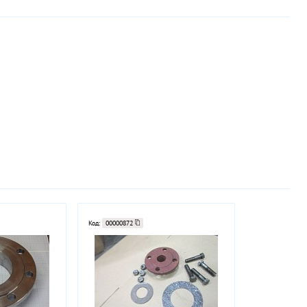
Код:
00000872