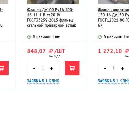
1-
Фланец Ду100 Ру16 100-
Фланец воротни
16-11-1-В-ст.20-IV
150-16 Ду150 Ру
ГОСТ33259-2015 фланец
ГОСТ12821-80 Г
80
стальной приварной встык
67
В наличии
1
шт
В наличии
1
ш
848,07
/ШТ
1 272,10
без НДС
бе
-
+
-
+
ЗАЯВКА В 1 КЛИК
ЗАЯВКА В 1 КЛИ