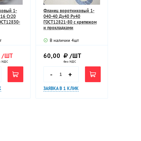
ковый 1-
Фланец воротниковый 1-
16 Ст20
040-40 Ду40 Pу40
ОСТ12830-
ГОСТ12821-80 с крепежом
и прокладками
т
В наличии
4
шт
/ШТ
60,00
/ШТ
з НДС
без НДС
-
+
К
ЗАЯВКА В 1 КЛИК