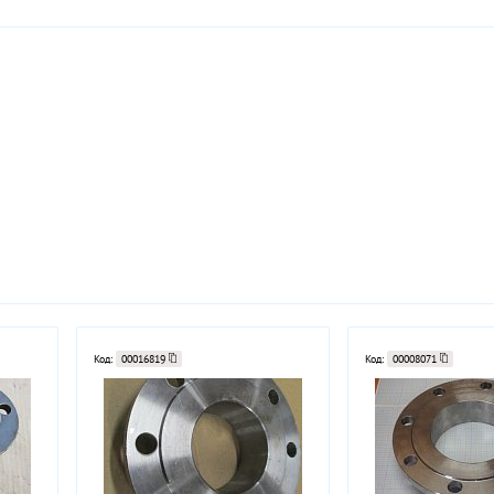
Код:
00016819
Код:
00008071