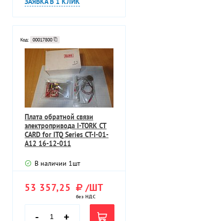
ЗАЯВКА В 1 КЛИК
Код:
00017800
Плата обратной связи
электропривода I-TORK CT
CARD for ITQ Series CT-I-01-
A12 16-12-011
В наличии
1
шт
53 357,25
/ШТ
без НДС
-
+