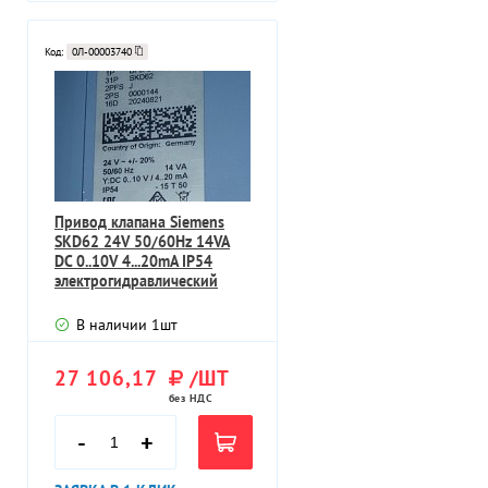
Код:
0Л-00003740
Привод клапана Siemens
SKD62 24V 50/60Hz 14VA
DC 0..10V 4...20mA IP54
электрогидравлический
Germany
В наличии
1
шт
27 106,17
/ШТ
без НДС
-
+