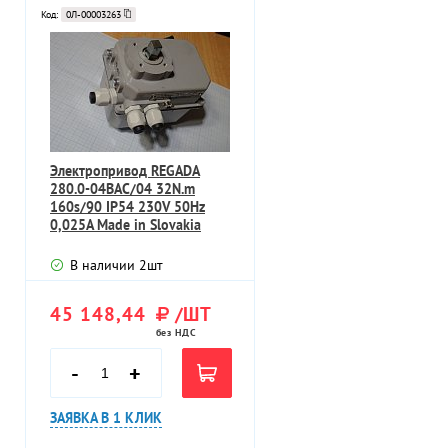
Код:
0Л-00003263
Электропривод REGADA
280.0-04BAC/04 32N.m
160s/90 IP54 230V 50Hz
0,025A Made in Slovakia
В наличии
2
шт
45 148,44
/ШТ
без НДС
-
+
ЗАЯВКА В 1 КЛИК