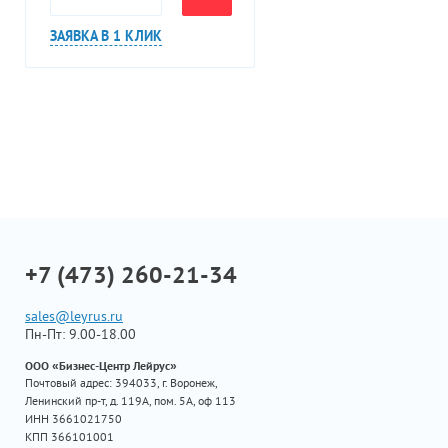
ЗАЯВКА В 1 КЛИК
+7 (473) 260-21-34
sales@leyrus.ru
Пн-Пт: 9.00-18.00
ООО «Бизнес-Центр Лейрус»
Почтовый адрес: 394033, г. Воронеж,
Ленинский пр-т, д. 119А, пом. 5А, оф 113
ИНН 3661021750
КПП 366101001