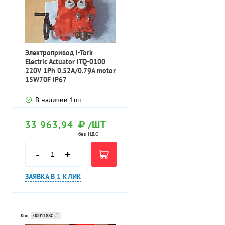
Электропривод i-Tork
Electric Actuator ITQ-0100
220V 1Ph 0.52A/0.79A motor
15W70F IP67
В наличии
1
шт
33 963,94
/ШТ
без НДС
-
+
ЗАЯВКА В 1 КЛИК
Код:
00011880