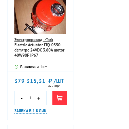
Электропривод I-Tork
Electric Actuator ITQ-0350
dcm+rpc 24VDC 3.80A motor
40W90F IP67
В наличии
1
шт
379 315,31
/ШТ
без НДС
-
+
ЗАЯВКА В 1 КЛИК