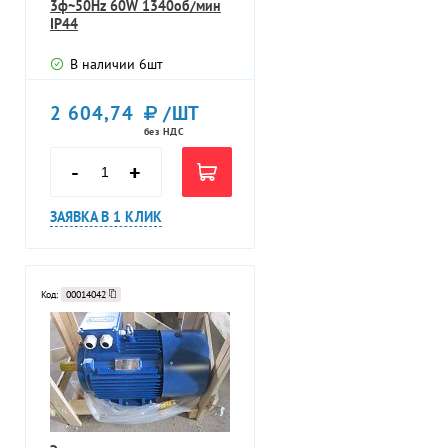
3ф~50Hz 60W 1340об/мин
IP44
В наличии
6
шт
2 604,74
/ШТ
без НДС
-
+
ЗАЯВКА В 1 КЛИК
Код:
00014042