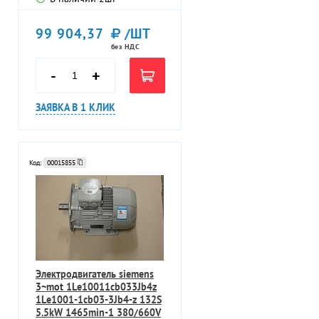
99 904,37
/ШТ
без НДС
-
+
ЗАЯВКА В 1 КЛИК
Код:
00015855
Электродвигатель siemens
3~mot 1Le10011cb033Jb4z
1Le1001-1cb03-3Jb4-z 132S
5.5kW 1465min-1 380/660V