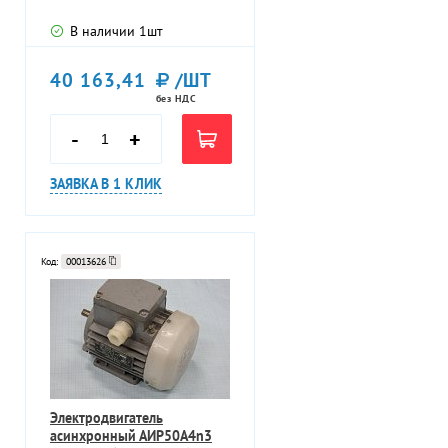
В наличии
1
шт
40 163,41
/ШТ
без НДС
-
+
ЗАЯВКА В 1 КЛИК
Код:
00013626
Электродвигатель
асинхронный АИР50А4n3