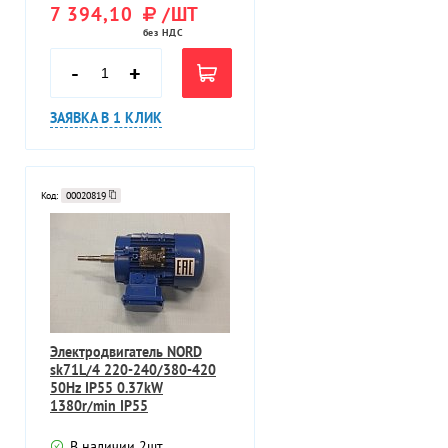
7 394,10
/ШТ
без НДС
-
+
ЗАЯВКА В 1 КЛИК
Код:
00020819
Электродвигатель NORD
sk71L/4 220-240/380-420
50Hz IP55 0.37kW
1380r/min IP55
В наличии
2
шт