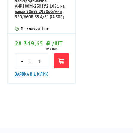
Электродвигатель
АИР180М-2Б01У2 1081 на
лапах 30кВт 2950об/мин
380/660В 55.4/31.9А 50Гц
В наличии
1
шт
28 349,65
/ШТ
без НДС
-
+
ЗАЯВКА В 1 КЛИК