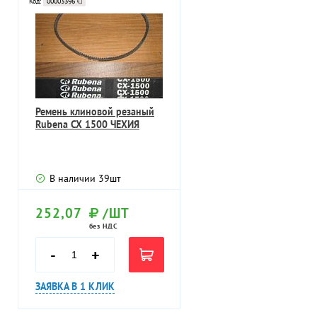
Код:
00003396
Ремень клиновой резаный
Rubena CX 1500 ЧЕХИЯ
В наличии
39
шт
252,07
/ШТ
без НДС
-
+
ЗАЯВКА В 1 КЛИК