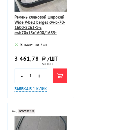
Ремень клиновой широкий
Wide V-belt berges cw-b-70-
1600-8263-1-c
cwb70х18х1600/1685-
8259-2-30гр
В наличии
7
шт
3 461,78
/ШТ
без НДС
-
+
ЗАЯВКА В 1 КЛИК
Код:
00003322