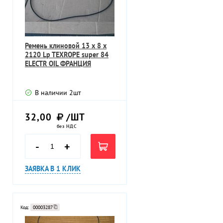
Ремень клиновой 13 х 8 х
2120 Lp TEXROPE super 84
ELECTR OIL ФРАНЦИЯ
В наличии
2
шт
32,00
/ШТ
без НДС
-
+
ЗАЯВКА В 1 КЛИК
Код:
00003287