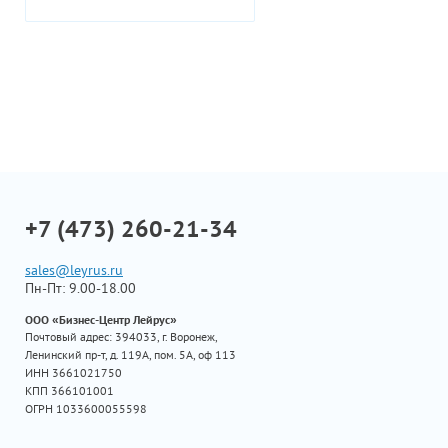
+7 (473) 260-21-34
sales@leyrus.ru
Пн-Пт: 9.00-18.00
ООО «Бизнес-Центр Лейрус»
Почтовый адрес: 394033, г. Воронеж,
Ленинский пр-т, д. 119А, пом. 5А, оф 113
ИНН 3661021750
КПП 366101001
ОГРН 1033600055598