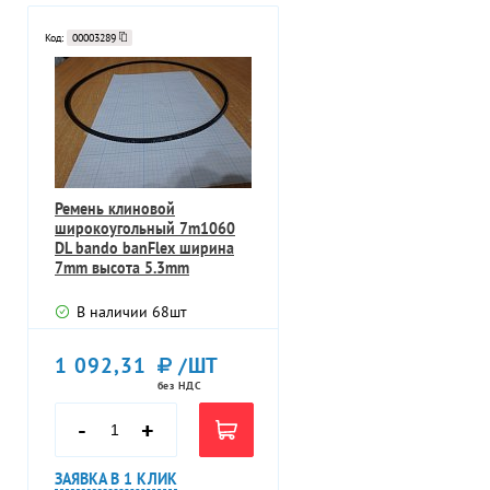
Код:
00003289
Ремень клиновой
широкоугольный 7m1060
DL bando banFlex ширина
7mm высота 5.3mm
полиуретановый
В наличии
68
шт
1 092,31
/ШТ
без НДС
-
+
ЗАЯВКА В 1 КЛИК