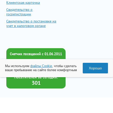
Клиентская карточка
Свидетельство о
госрегистрации
Свидетельство о постановке на
учет в налоговом органе
Счетчик посещений c 01.06.2011
Всего посетителей:
Мы используем
файлы Cookie
, чтобы сделать
2017684
Хорошо
ваше пребывание на сайте более комфортным
Посетителей за сегодня:
301
Товар успешно добавлен в
корзину
© 2026 Все права принадлежат ООО «Бизнес-Центр Лейрус»
Перейти в корзину
Политика конфиденциальности