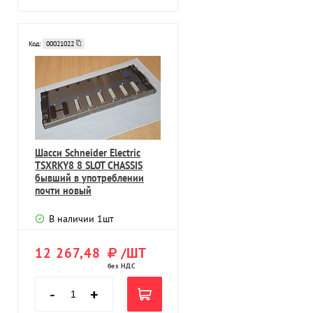
Код:
00021022
Шасси Schneider Electric
TSXRKY8 8 SLOT CHASSIS
бывший в употреблении
почти новый
В наличии
1
шт
12 267,48
/ШТ
без НДС
-
+