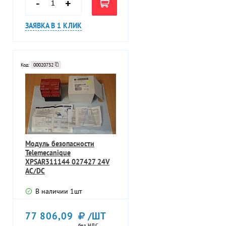
-
+
ЗАЯВКА В 1 КЛИК
Код:
00020732
Модуль безопасности
Telemecanique
XPSAR311144 027427 24V
AC/DC
В наличии
1
шт
77 806,09
/ШТ
без НДС