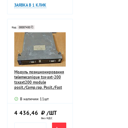
ЗАЯВКА В 1 КЛИК
Код:
00007430
Модуль позиционирования
telemecanique tsx-axt-200
tsxaxt200 module
posit./Comp.rap. Posit./Fast
В наличии
11
шт
4 436,46
/ШТ
без НДС