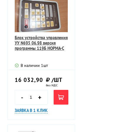
Блок устройства управления
УУ N695 06.98 версия
программы 119Б НОРМА-С
В наличии
1
шт
16 032,90
/ШТ
без НДС
-
+
ЗАЯВКА В 1 КЛИК