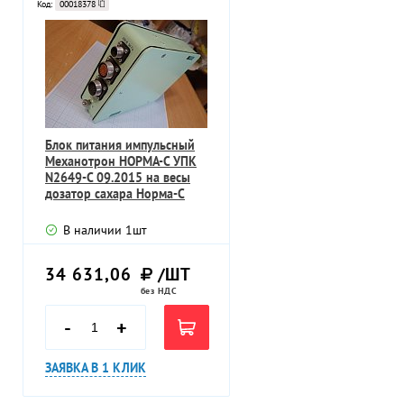
Код:
00018378
Блок питания импульсный
Механотрон НОРМА-С УПК
N2649-С 09.2015 на весы
дозатор сахара Норма-С
В наличии
1
шт
34 631,06
/ШТ
без НДС
-
+
ЗАЯВКА В 1 КЛИК