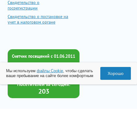
Свидетельство о
госрегистрации
Свидетельство о постановке на
учет в налоговом органе
Счетчик посещений c 01.06.2011
Всего посетителей:
Мы используем
файлы Cookie
, чтобы сделать
2016650
Хорошо
ваше пребывание на сайте более комфортным
Посетителей за сегодня:
203
Товар успешно добавлен в
корзину
© 2026 Все права принадлежат ООО «Бизнес-Центр Лейрус»
Перейти в корзину
Политика конфиденциальности
Согласие на обработку данных