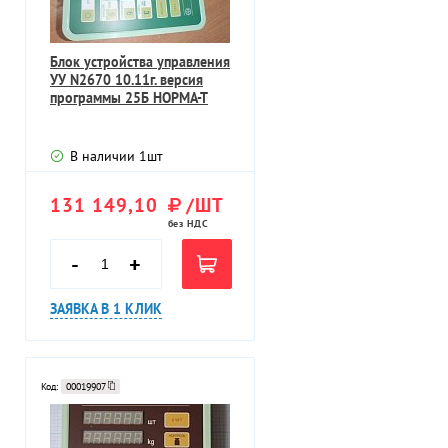
Блок устройства управления
УУ N2670 10.11г. версия
программы 25Б НОРМА-Т
В наличии
1
шт
131 149,10
/ШТ
без НДС
-
+
ЗАЯВКА В 1 КЛИК
Код:
00019907