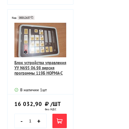
Код:
00012637
Блок устройства управления
УУ N695 06.98 версия
программы 119Б НОРМА-С
В наличии
1
шт
16 032,90
/ШТ
без НДС
-
+