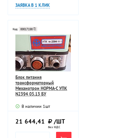
ЗАЯВКА В 1 КЛИК
Код:
00017198
Блок питания
трансформаторный
Механотрон НОРМА-С УПК
N2394 05.13 БУ
В наличии
1
шт
21 644,41
/ШТ
без НДС