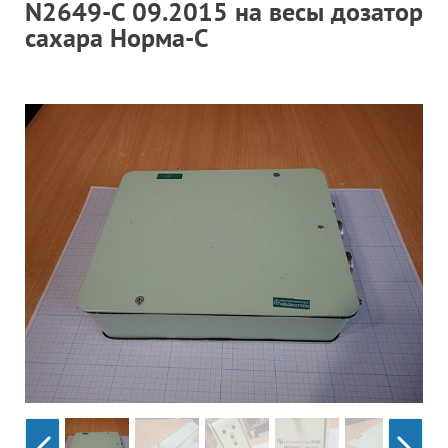
N2649-С 09.2015 на весы дозатор
Гор
сахара Норма-С
Во
Время р
Пн-Пт:
Телефон
+7 (473
E-mail
sales