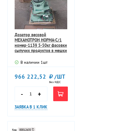
Дозатор весовой
МЕХАНОТРОН НОРМА-С/1
номер-1139 5-50кг фасовки
сыпучих продуктов в мешки
В наличии
1
шт
966 222,52
/ШТ
без НДС
-
+
ЗАЯВКА В 1 КЛИК
Код:
00012635