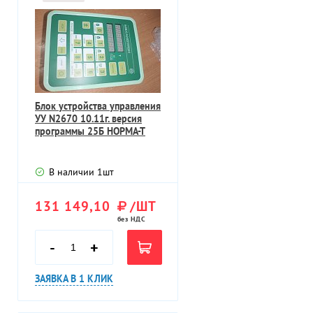
Блок устройства управления
УУ N2670 10.11г. версия
программы 25Б НОРМА-Т
В наличии
1
шт
131 149,10
/ШТ
без НДС
-
+
ЗАЯВКА В 1 КЛИК