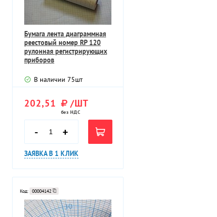
Бумага лента диаграммная
реестовый номер RP 120
рулонная регистрирующих
приборов
В наличии
75
шт
202,51
/ШТ
без НДС
-
+
ЗАЯВКА В 1 КЛИК
Код:
00004142