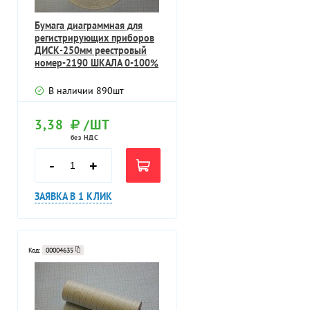
Бумага диаграммная для
регистрирующих приборов
ДИСК-250мм реестровый
номер-2190 ШКАЛА 0-100%
ГОСТ782
В наличии
890
шт
3,38
/ШТ
без НДС
-
+
ЗАЯВКА В 1 КЛИК
Код:
00004635