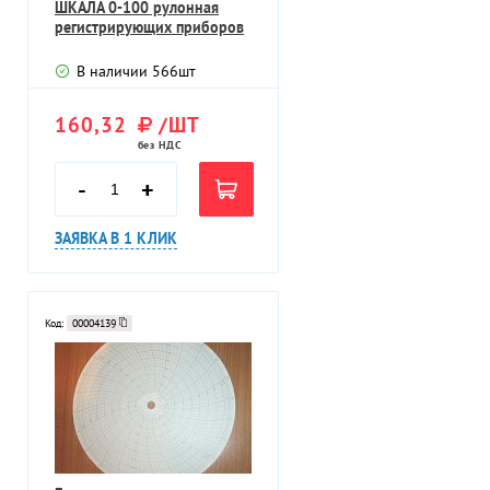
ШКАЛА 0-100 рулонная
регистрирующих приборов
В наличии
566
шт
160,32
/ШТ
без НДС
-
+
ЗАЯВКА В 1 КЛИК
Код:
00004139