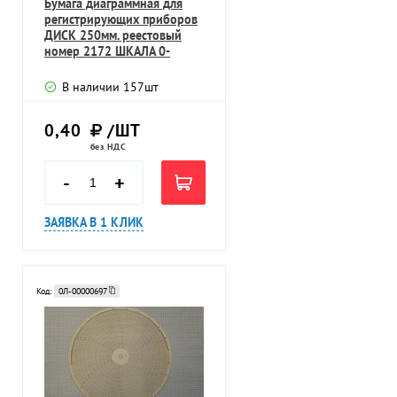
Бумага диаграммная для
регистрирующих приборов
ДИСК 250мм. реестовый
номер 2172 ШКАЛА 0-
100;1-100
В наличии
157
шт
0,40
/ШТ
без НДС
-
+
ЗАЯВКА В 1 КЛИК
Код:
0Л-00000697