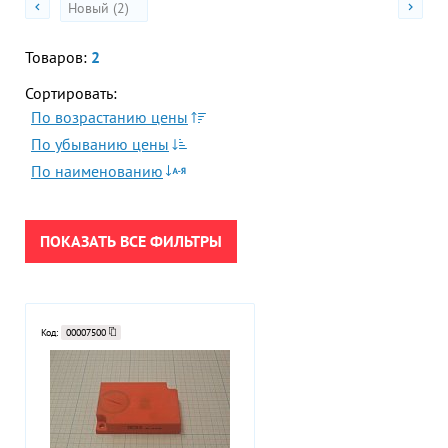
Новый (2)
Акции
Гор
Во
Товаров:
2
Сортировать:
Время р
Пн-Пт:
По возрастанию цены
ПРИМЕНИТЬ
По убыванию цены
Телефон
По наименованию
+7 (473
СБРОСИТЬ
E-mail
sales
ПОКАЗАТЬ ВСЕ ФИЛЬТРЫ
Код:
00007500