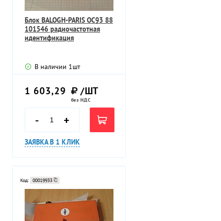
Блок BALOGH-PARIS OC93 88
101546 радиочастотная
идентификация
В наличии
1
шт
1 603,29
/ШТ
без НДС
-
+
ЗАЯВКА В 1 КЛИК
Код:
00019933