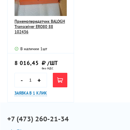
Приемопередатчик BALOGH
Transceiver ERO80 88
102436
В наличии
1
шт
8 016,45
/ШТ
без НДС
-
+
ЗАЯВКА В 1 КЛИК
+7 (473) 260-21-34