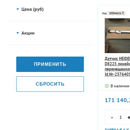
Датчики (811)
В наличии
Прессы для жома сахарной
Пневмораспределители и
оборудование
свеклы (55)
Реле (266)
комплектующие (252)
Под заказ
Цена (руб)
Код:
00004626
Силовые разъемы (151)
Дробилки древесины Promill
Контакторы, пускатели,
Регулирующие пневмоклапаны
Запорная и
(4)
устройства управления
(19)
Сигнальные разъемы (8)
трубопроводная
электродвигателями (47)
Свеклорезки (Машины для
Пневмоприводы и
арматура
Розетки и вилки (27)
резания свеклы в стружку) (37)
Электроизмерительные
комплектующие (130)
Акции
приборы (229)
Коробки установочные (9)
Выпарные и теплообменные
Затворы (303)
Пневмоцилиндры и
Детали трубопроводов
аппараты (12)
Источники питания (79)
комплектующие (150)
Электромагниты (8)
Задвижки (10)
Фильтровальные системы и
Трансформаторы (8)
Трубы (64)
Пневмопозиционеры и
Предохранители (73)
Электродвигатели,
Клапаны вентили запорные
системы очистки для сахарной
комплектующие (31)
(87)
Преобразователи сигналов,
Компенсаторы, вставки гибкие
Датчик HEIDE
электроприводы,
промышленности (31)
Устройства связи и
разветвители, конвертеры (40)
(11)
Пневмоглушители (13)
D8225 линей
оповещения (27)
ПРИМЕНИТЬ
редукторы
Запорно-регулирующие
Механизированные линии
перемещени
клапаны (7)
Приборы регистрирующие,
Фланцы (79)
Фитинги (183)
РЮПРО (ГДР) (12)
Кнопки, переключатели,
Id.Nr-2376405
самописцы (29)
Электродвигатели (79)
выключатели (65)
Подшипники и
Регулирующие вентили и
Уплотнения фланцев (32)
Соленоиды (72)
Вибросита, просеиватели и
3860013D
клапаны (5)
Манометры (199)
Электрощетки (14)
грохоты (11)
подшипниковые узлы
Шкафы, боксы, корпуса и
СБРОСИТЬ
Отводы (49)
Пневмотрубки (25)
В наличии
принадлежности к ним (26)
Мембранные клапаны (4)
Импульсные трубки и
Электрогенераторы (2)
Оборудование для очистки
Переходы (30)
Прочее пневмооборудование
Подшипники (597)
устройства отборные (18)
котлов, теплообменных
Системы прокладки кабеля
Насосы и насосное
Краны (122)
(5)
Редукторы (19)
171 140,
аппаратов, трубопроводов от
(44)
Тройники (21)
Подшипниковые узлы и
оборудование
Термометры показывающие
накипи и отложений (240)
Клапаны обратные (37)
Мотор-редукторы (22)
корпуса (64)
(28)
Кабели и провода (44)
Заглушки (12)
Конвейерное и
Насосы (60)
Клапаны предохранительные
Исполнительные механизмы,
Уплотнения для подшипников
Напоромеры, тягонапоромеры,
Фильтровальное
Наконечники, гильзы,
транспортерное
Сгоны (18)
-
(11)
линейные приводы
(41)
тягомеры (18)
соединители и ответвители
Импеллеры, колеса рабочие,
оборудование
оборудование (44)
(актуаторы) (25)
Контргайки трубные (9)
(61)
крыльчатки (31)
Гидравлические клапаны (7)
Принадлежности для
Расходомеры и
Весовое и дозирующее
Электроприводы (14)
подшипников (63)
комплектующие (21)