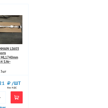
NHAIN LS603
ного
я ML1740mm
4 S.Nr-
3
шт
21
/ШТ
без НДС
+