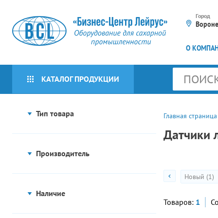
Город
Ворон
О КОМПА
КАТАЛОГ ПРОДУКЦИИ
КАТАЛОГ БРЕНДОВ
Тип товара
Главная страница
Все товары
Датчики 
Оборудование для
Датчик линейного перемещения
сахарной
Производитель
промышленности
Сбросить
Все товары
Оборудование для
Приборы КИПиА
Новый (1)
упаковочных линий (16)
Heidenhain
Мешкозашивочное
Программируемые
Наличие
Пневмооборудование
Сбросить
оборудование (30)
контроллеры и системы
Товаров:
1
Со
автоматизации (404)
Все товары
Пресс-грануляторы (415)
Подготовка воздуха (65)
Электротехническое