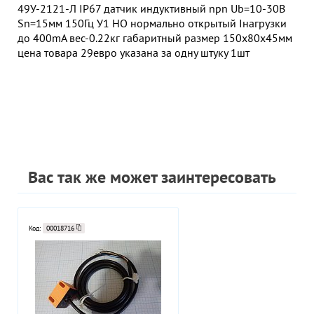
49У-2121-Л IP67 датчик индуктивный npn Ub=10-30В
Sn=15мм 150Гц У1 НО нормально открытый Iнагрузки
до 400mA вес-0.22кг габаритный размер 150х80х45мм
цена товара 29евро указана за одну штуку 1шт
Вас так же может заинтересовать
Код:
00018716