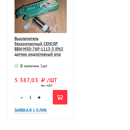
Выключатель
бесконтактный СЕНСОР
ВБИ-М30-76Р-1113-3 IP65
датчик индуктивный pnp
Ub=10-30VDC Sn=10мм
В наличии
1
шт
5 387,03
/ШТ
без НДС
-
+
ЗАЯВКА В 1 КЛИК