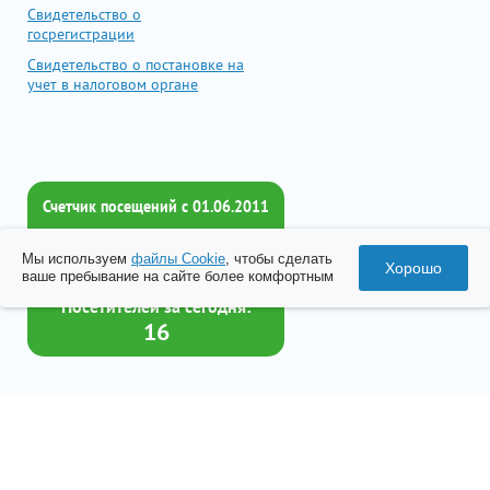
Свидетельство о
госрегистрации
Свидетельство о постановке на
учет в налоговом органе
Счетчик посещений c 01.06.2011
Всего посетителей:
Мы используем
файлы Cookie
, чтобы сделать
2018440
Хорошо
ваше пребывание на сайте более комфортным
Посетителей за сегодня:
16
Товар успешно добавлен в
корзину
© 2026 Все права принадлежат ООО «Бизнес-Центр Лейрус»
Перейти в корзину
Политика конфиденциальности
Согласие на обработку данных