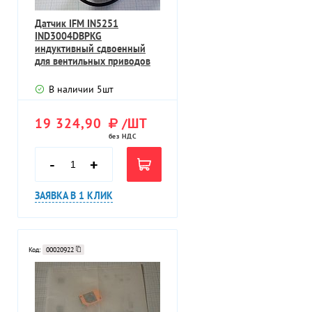
Датчик IFM IN5251
IND3004DBPKG
индуктивный сдвоенный
для вентильных приводов
В наличии
5
шт
19 324,90
/ШТ
без НДС
-
+
ЗАЯВКА В 1 КЛИК
Код:
00020922