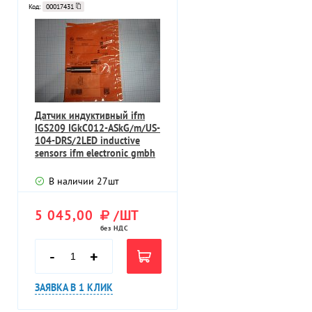
Код:
00017431
Датчик индуктивный ifm
IGS209 IGkC012-ASkG/m/US-
104-DRS/2LED inductive
sensors ifm electronic gmbh
В наличии
27
шт
5 045,00
/ШТ
без НДС
-
+
ЗАЯВКА В 1 КЛИК