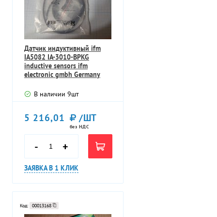
Датчик индуктивный ifm
IA5082 IA-3010-BPKG
inductive sensors ifm
electronic gmbh Germany
Германия
В наличии
9
шт
5 216,01
/ШТ
без НДС
-
+
ЗАЯВКА В 1 КЛИК
Код:
00013168