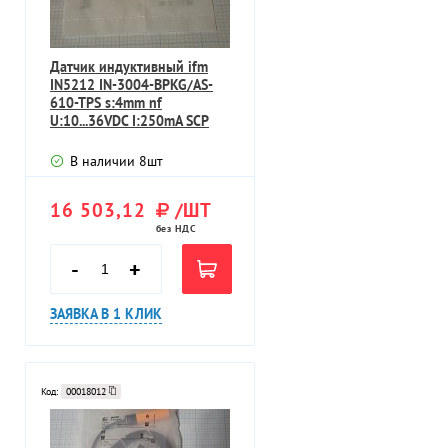
Датчик индуктивный ifm
IN5212 IN-3004-BPKG/AS-
610-TPS s:4mm nf
U:10...36VDC I:250mA SCP
В наличии
8
шт
16 503,12
/ШТ
без НДС
-
+
ЗАЯВКА В 1 КЛИК
Код:
00018012