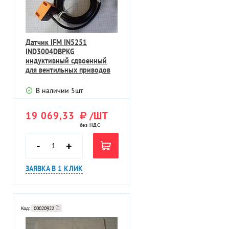
Датчик IFM IN5251
IND3004DBPKG
индуктивный сдвоенный
для вентильных приводов
В наличии
5
шт
19 069,33
/ШТ
без НДС
-
+
ЗАЯВКА В 1 КЛИК
Код:
00020922