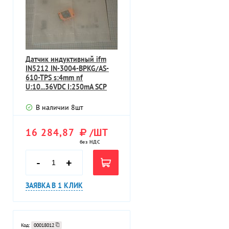
Датчик индуктивный ifm
IN5212 IN-3004-BPKG/AS-
610-TPS s:4mm nf
U:10...36VDC I:250mA SCP
В наличии
8
шт
16 284,87
/ШТ
без НДС
-
+
ЗАЯВКА В 1 КЛИК
Код:
00018012