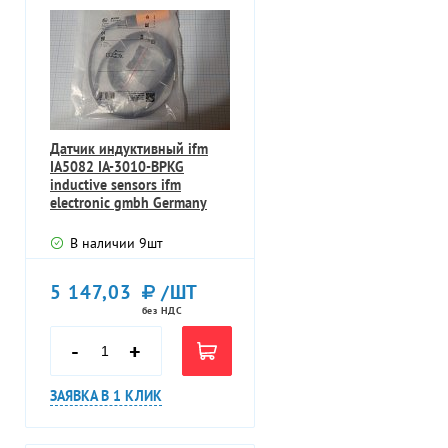
Датчик индуктивный ifm
IA5082 IA-3010-BPKG
inductive sensors ifm
electronic gmbh Germany
Германия
В наличии
9
шт
5 147,03
/ШТ
без НДС
-
+
ЗАЯВКА В 1 КЛИК