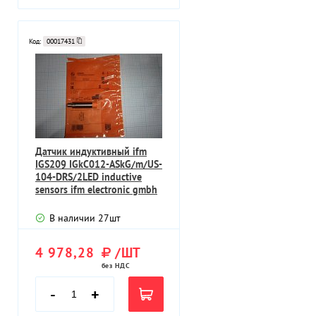
Код:
00017431
Датчик индуктивный ifm
IGS209 IGkC012-ASkG/m/US-
104-DRS/2LED inductive
sensors ifm electronic gmbh
В наличии
27
шт
4 978,28
/ШТ
без НДС
-
+