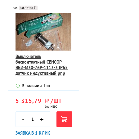
Код:
00013168
Выключатель
бесконтактный СЕНСОР
ВБИ-М30-76Р-1113-3 IP65
датчик индуктивный pnp
Ub=10-30VDC Sn=10мм
В наличии
1
шт
5 315,79
/ШТ
без НДС
-
+
ЗАЯВКА В 1 КЛИК