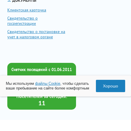
ДОКУМЕНТЫ
Клиентская карточка
Свидетельство о
госрегистрации
Свидетельство о постановке на
учет в налоговом органе
Счетчик посещений c 01.06.2011
Всего посетителей:
Мы используем
файлы Cookie
, чтобы сделать
2016937
Хорошо
ваше пребывание на сайте более комфортным
Посетителей за сегодня:
11
Товар успешно добавлен в
корзину
© 2026 Все права принадлежат ООО «Бизнес-Центр Лейрус»