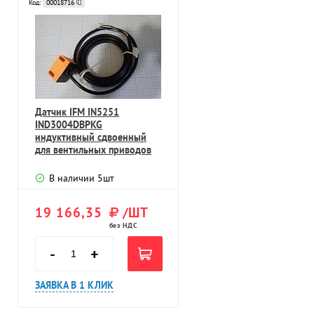
Код:
00018716
Датчик IFM IN5251
IND3004DBPKG
индуктивный сдвоенный
для вентильных приводов
В наличии
5
шт
19 166,35
/ШТ
без НДС
-
+
ЗАЯВКА В 1 КЛИК