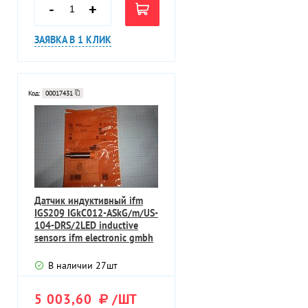
-
+
ЗАЯВКА В 1 КЛИК
Код:
00017431
Датчик индуктивный ifm
IGS209 IGkC012-ASkG/m/US-
104-DRS/2LED inductive
sensors ifm electronic gmbh
В наличии
27
шт
5 003,60
/ШТ