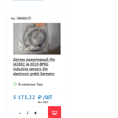
Код:
00018012
Датчик индуктивный ifm
IA5082 IA-3010-BPKG
inductive sensors ifm
electronic gmbh Germany
Германия
В наличии
9
шт
5 173,22
/ШТ
без НДС
-
+