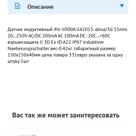
Описание
Датчик индуктивный ifm II000A IIA2015-aboa/3d 15mm
20...250V AC/DC 200mA AC 100mA DC -20С...+60С
взрывозащита II 3D Ex tD A22 IP67 induktiver
Naeherungsschalter вес-0.42кг габаритный размер
150х150х40мм цена товара 331евро указана за одну
штуку 1шт
Вас так же может заинтересовать