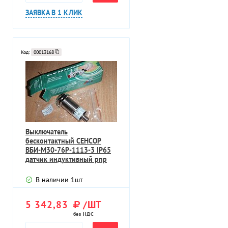
ЗАЯВКА В 1 КЛИК
Код:
00013168
Выключатель
бесконтактный СЕНСОР
ВБИ-М30-76Р-1113-3 IP65
датчик индуктивный pnp
Ub=10-30VDC Sn=10мм
В наличии
1
шт
5 342,83
/ШТ
без НДС