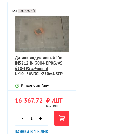
Код:
00020922
Датчик индуктивный ifm
IN5212 IN-3004-BPKG/AS-
610-TPS s:4mm nf
U:10...36VDC I:250mA SCP
В наличии
8
шт
16 367,72
/ШТ
без НДС
-
+
ЗАЯВКА В 1 КЛИК