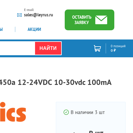
E-mail
sales@leyrus.ru
ОСТАВИТЬ
ЗАЯВКУ
ТЫ
АКЦИИ
0 позиций
НАЙТИ
0 ₽
a450a 12-24VDC 10-30vdc 100mA
В наличии 3 шт