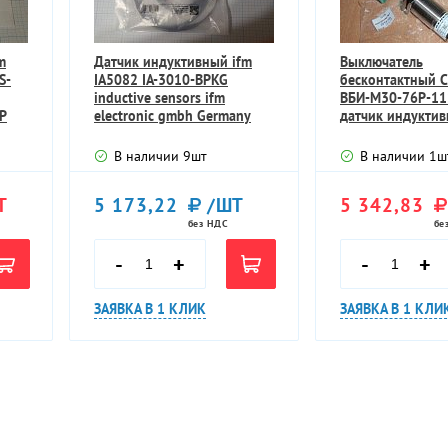
m
Датчик индуктивный ifm
Выключатель
S-
IA5082 IA-3010-BPKG
бесконтактный 
inductive sensors ifm
ВБИ-М30-76Р-11
CP
electronic gmbh Germany
датчик индукти
Германия
Ub=10-30VDC Sn
В наличии
9
шт
В наличии
1
ш
Т
5 173,22
/ШТ
5 342,83
без НДС
бе
-
+
-
+
ЗАЯВКА В 1 КЛИК
ЗАЯВКА В 1 КЛИ