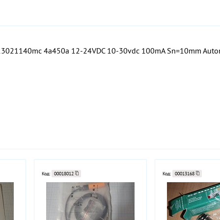
13021140mc 4a450a 12-24VDC 10-30vdc 100mA Sn=10mm Autonic
Код:
00018012
Код:
00013168