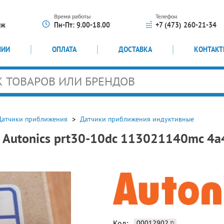
Время работы
Телефон
еж
Пн-Пт: 9.00-18.00
+7 (473) 260-21-34
НИИ
ОПЛАТА
ДОСТАВКА
КОНТАК
Датчики приближения
Датчики приближения индуктивные
 Autonics prt30-10dc 113021140mc 4
Код:
00012902