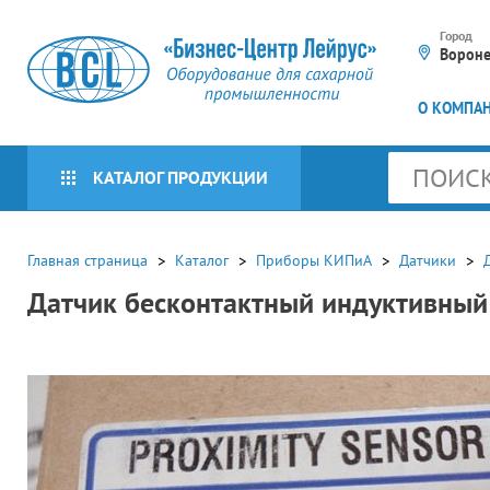
Город
Ворон
О КОМПА
КАТАЛОГ ПРОДУКЦИИ
КАТАЛОГ БРЕНДОВ
Главная страница
Каталог
Приборы КИПиА
Датчики
Датчик бесконтактный индуктивный
Оборудование для
сахарной
промышленности
Оборудование для
Приборы КИПиА
упаковочных линий (16)
Мешкозашивочное
Программируемые
Пневмооборудование
оборудование (30)
контроллеры и системы
автоматизации (404)
Пресс-грануляторы (415)
Подготовка воздуха (65)
Электротехническое