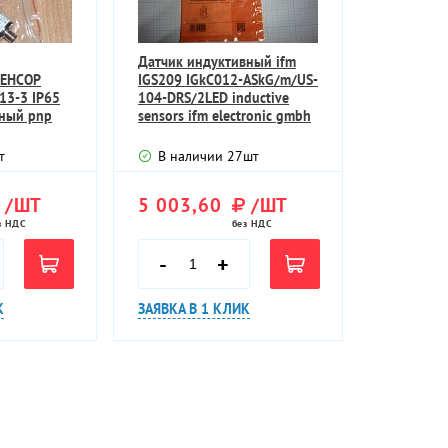
Датчик индуктивный ifm
СЕНСОР
IGS209 IGkC012-ASkG/m/US-
13-3 IP65
104-DRS/2LED inductive
вный pnp
sensors ifm electronic gmbh
=10мм
т
В наличии
27
шт
/ШТ
5 003,60
/ШТ
з НДС
без НДС
-
+
К
ЗАЯВКА В 1 КЛИК