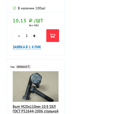
головкой
В наличии
100
шт
10,13
/ШТ
без НДС
-
+
ЗАЯВКА В 1 КЛИК
Код:
00006018
Болт M20х110мм 10.9 SXЛ
ГОСТ P52644-2006 стальной