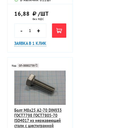
16,88
/ШТ
без НДС
-
+
ЗАЯВКА В 1 КЛИК
Код:
0Л-00002739
Болт М8х25 A2-70 DIN933
ГОСТ7798 ГОСТ7805-70
ISO4017 из нержавеющей
стали c шестигранной