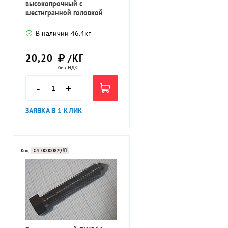
высокопрочный с
шестигранной головкой
В наличии
46.4
кг
20,20
/КГ
без НДС
-
+
ЗАЯВКА В 1 КЛИК
Код:
0Л-00000829