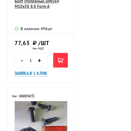
Болт стопорный DIN564
M10х50 8.8 Form A
В наличии
496
шт
77,63
/ШТ
без НДС
-
+
ЗАЯВКА В 1 КЛИК
Код:
00008760