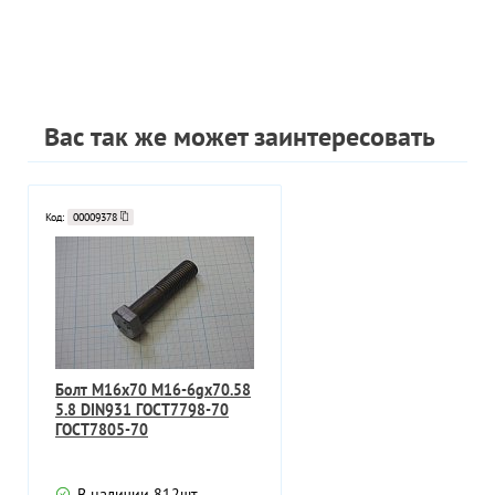
Вас так же может заинтересовать
Код:
00009378
Болт М16х70 М16-6gх70.58
5.8 DIN931 ГОСТ7798-70
ГОСТ7805-70
В наличии
812
шт