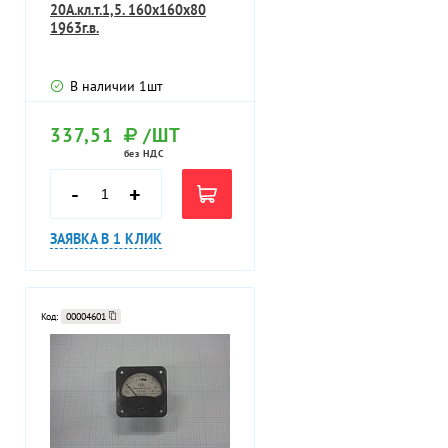
20А.кл.т.1,5. 160х160х80
1963г.в.
В наличии
1
шт
337,51
/ШТ
без НДС
-
+
ЗАЯВКА В 1 КЛИК
Код:
00004601