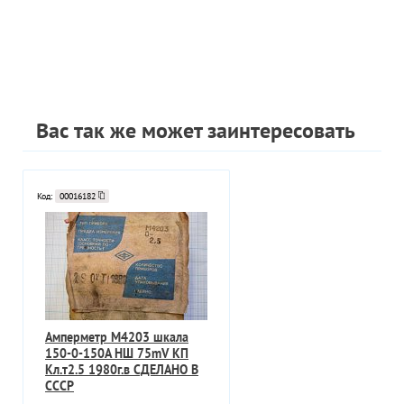
Вас так же может заинтересовать
Код:
00016182
Амперметр М4203 шкала
150-0-150A НШ 75mV КП
Кл.т2.5 1980г.в СДЕЛАНО В
СССР