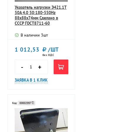
Указатель нагрузки Э421.1Т
50А 4.0 50:180-550Hz
88х88х74мм Сделано в
СССР ГОСТ8711-60
В наличии
3
шт
1 012,53
/ШТ
без НДС
-
+
ЗАЯВКА В 1 КЛИК
Код:
00002997