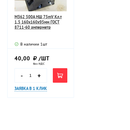
М362 500А НШ 75mV Кл.т
1,5 160х160х95мм ГОСТ
8711-60 амперметр
В наличии
1
шт
40,00
/ШТ
без НДС
-
+
ЗАЯВКА В 1 КЛИК