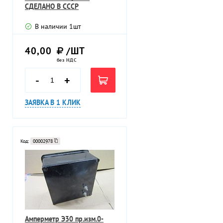
СДЕЛАНО В СССР
В наличии
1
шт
40,00
/ШТ
без НДС
-
+
ЗАЯВКА В 1 КЛИК
Код:
00002978
Амперметр Э30 пр.изм.0-