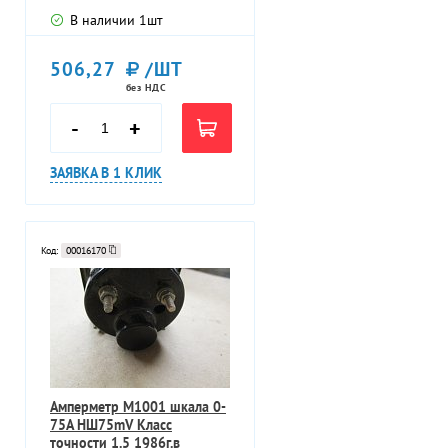
В наличии
1
шт
506,27
/ШТ
без НДС
-
+
ЗАЯВКА В 1 КЛИК
Код:
00016170
Амперметр М1001 шкала 0-
75А НШ75mV Класс
точности 1.5 1986г.в