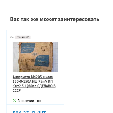
Вас так же может заинтересовать
Код:
00016182
Амперметр М4203 шкала
150-0-150A НШ 75mV КП
Кл.т2.5 1980г.в СДЕЛАНО В
СССР
В наличии
1
шт