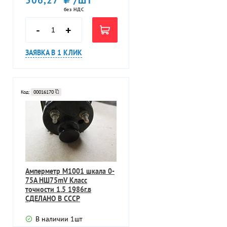
506,27
/ШТ
без НДС
-
+
ЗАЯВКА В 1 КЛИК
Код:
00016170
Амперметр М1001 шкала 0-
75А НШ75mV Класс
точности 1.5 1986г.в
СДЕЛАНО В СССР
В наличии
1
шт