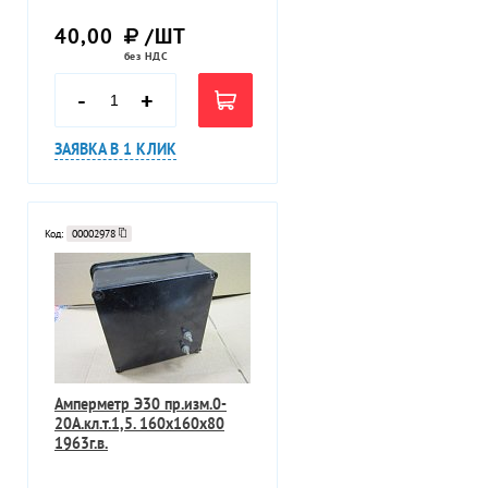
40,00
/ШТ
без НДС
-
+
ЗАЯВКА В 1 КЛИК
Код:
00002978
Амперметр Э30 пр.изм.0-
20А.кл.т.1,5. 160х160х80
1963г.в.