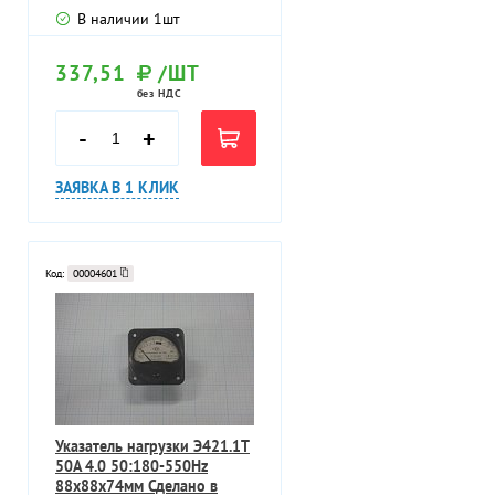
В наличии
1
шт
337,51
/ШТ
без НДС
-
+
ЗАЯВКА В 1 КЛИК
Код:
00004601
Указатель нагрузки Э421.1Т
50А 4.0 50:180-550Hz
88х88х74мм Сделано в