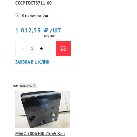
СССР ГОСТ8711-60
В наличии
3
шт
1 012,53
/ШТ
без НДС
-
+
ЗАЯВКА В 1 КЛИК
Код:
00002997
М362 500А НШ 75mV Кл.т