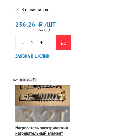
промежуточных
В наличии
2
шт
236,26
/ШТ
без НДС
-
+
ЗАЯВКА В 1 КЛИК
Код:
00004862
Нагреватель электрический
нагревательный элемент