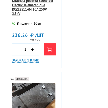
Колодка розетка Schneider
Electric Telemecanique
RXZE2S114M 10A 250V
2.5kV
В наличии
10
шт
236,26
/ШТ
без НДС
-
+
ЗАЯВКА В 1 КЛИК
Код:
00011878