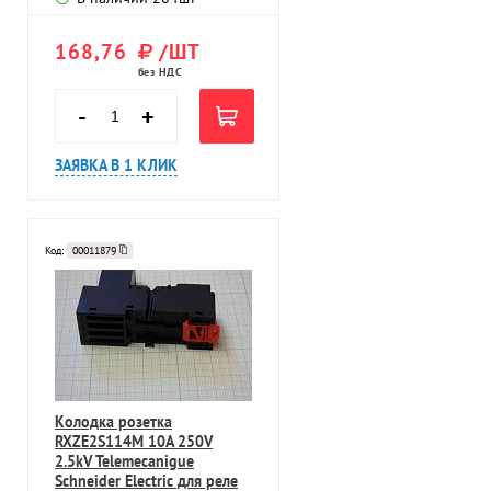
168,76
/ШТ
без НДС
-
+
ЗАЯВКА В 1 КЛИК
Код:
00011879
Колодка розетка
RXZE2S114M 10A 250V
2.5kV Telemecanigue
Schneider Electric для реле