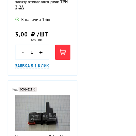
электротеплового реле ТРН
3,2А
В наличии
13
шт
3,00
/ШТ
без НДС
-
+
ЗАЯВКА В 1 КЛИК
Код:
00014923