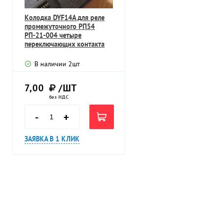
Колодка DYF14A для реле
промежуточного РП54
РП-21-004 четыре
переключающих контакта
В наличии
2
шт
7,00
/ШТ
без НДС
-
+
ЗАЯВКА В 1 КЛИК