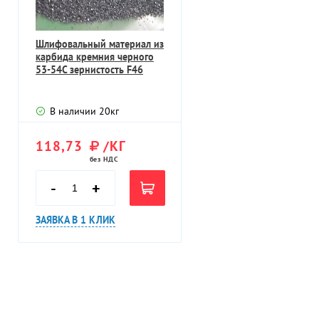
Шлифовальный материал из
карбида кремния черного
53-54С зернистость F46
В наличии
20
кг
118,73
/КГ
без НДС
-
+
ЗАЯВКА В 1 КЛИК