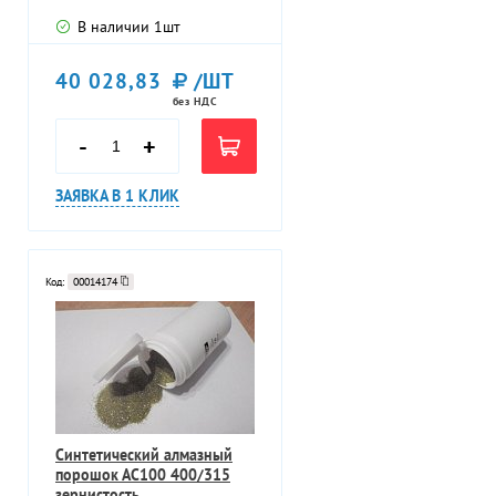
упаковка 1000карат 1000ct
В наличии
1
шт
40 028,83
/ШТ
без НДС
-
+
ЗАЯВКА В 1 КЛИК
Код:
00014174
Синтетический алмазный
порошок АС100 400/315
зернистость