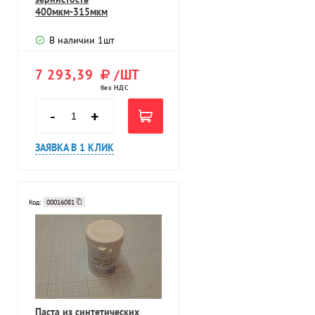
400мкм-315мкм
В наличии
1
шт
7 293,39
/ШТ
без НДС
-
+
ЗАЯВКА В 1 КЛИК
Код:
00016081
Паста из синтетических