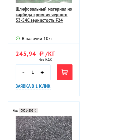
Шлифовальный материал из
карбида кремния черного
53-54С зернистость F24
В наличии
10
кг
245,94
/КГ
без НДС
-
+
ЗАЯВКА В 1 КЛИК
Код:
00014202