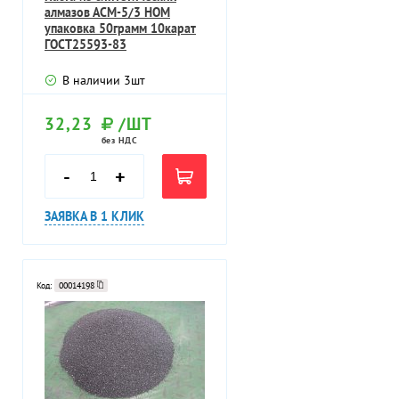
алмазов АСМ-5/3 НОМ
упаковка 50грамм 10карат
ГОСТ25593-83
В наличии
3
шт
32,23
/ШТ
без НДС
-
+
ЗАЯВКА В 1 КЛИК
Код:
00014198