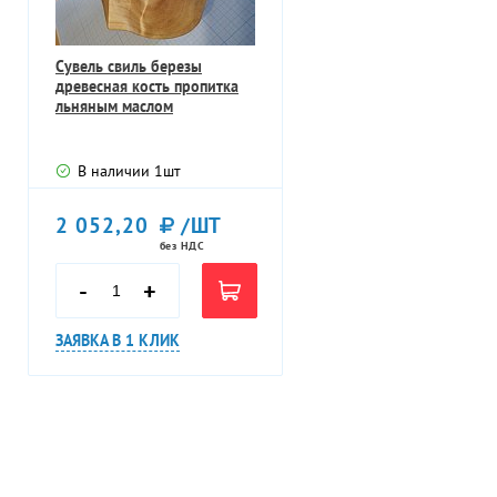
Сувель свиль березы
древесная кость пропитка
льняным маслом
В наличии
1
шт
2 052,20
/ШТ
без НДС
-
+
ЗАЯВКА В 1 КЛИК