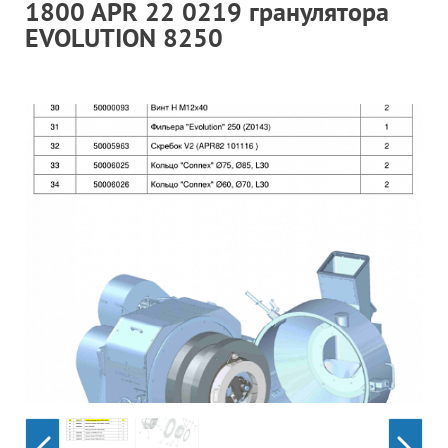
1800 APR 22 0219 гранулятора
Гор
EVOLUTION 8250
Во
Время р
Пн-Пт:
Телефон
+7 (473
E-mail
sales