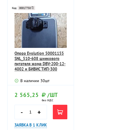
Код:
00017758
Опора Evolution 50001155
SNL_510-608 шнекового
питателя жома DBV-200-12-
4002 и БИВИС ТИП-300
В наличии
30
шт
2 565,25
/ШТ
без НДС
-
+
ЗАЯВКА В 1 КЛИК