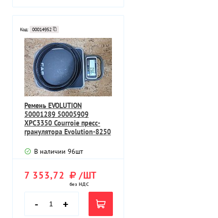
Код:
00014952
Ремень EVOLUTION
50001289 50005909
XPC3350 Courroie пресс-
гранулятора Evolution-8250
В наличии
96
шт
7 353,72
/ШТ
без НДС
-
+