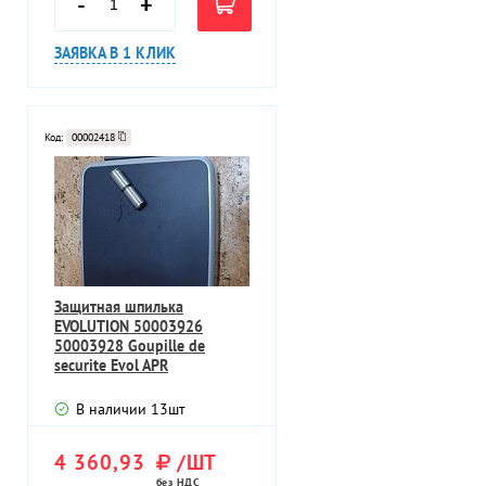
-
+
ЗАЯВКА В 1 КЛИК
Код:
00002418
Защитная шпилька
EVOLUTION 50003926
50003928 Goupille de
securite Evol APR
В наличии
13
шт
4 360,93
/ШТ
без НДС