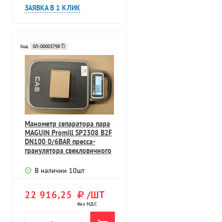
ЗАЯВКА В 1 КЛИК
Код:
0Л-00003798
Манометр сепаратора пара
MAGUIN Promill SP2308 B2F
DN100 0/6BAR пресса-
гранулятора свекловичного
жом
В наличии
10
шт
22 916,25
/ШТ
без НДС