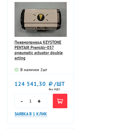
Пневмопривод KEYSTONE
PENTAIR PremiAir-037
pneumatic actuator double
acting
В наличии
2
шт
124 541,30
/ШТ
без НДС
-
+
ЗАЯВКА В 1 КЛИК