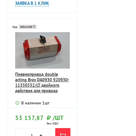
ЗАЯВКА В 1 КЛИК
Код:
00014288
Пневмопривод double
acting Bray DA0930 920930-
11350532/LT двойного
действия для привода
В наличии
1
шт
53 157,87
/ШТ
без НДС
-
+