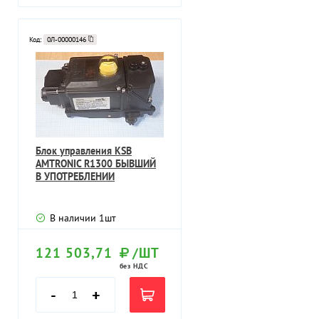
Код:
0Л-00000146
Блок управления KSB
AMTRONIC R1300 БЫВШИЙ
В УПОТРЕБЛЕНИИ
В наличии
1
шт
121 503,71
/ШТ
без НДС
-
+