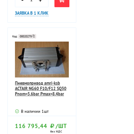
ЗАЯВКА В 1 КЛИК
Код:
00020279
Пневмопривод amri-ksb
ACTAIR NG60 F10/F12 SQ30
Pnom=5.6bar Pmax=8.4bar
В наличии
1
шт
116 795,44
/ШТ
без НДС