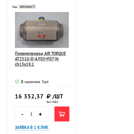
Код:
00019668
Пневмопривод AIR TORQUE
AT251U-D-A F05+F07-N-
ch13х19.1
В наличии
3
шт
16 352,37
/ШТ
без НДС
-
+
ЗАЯВКА В 1 КЛИК