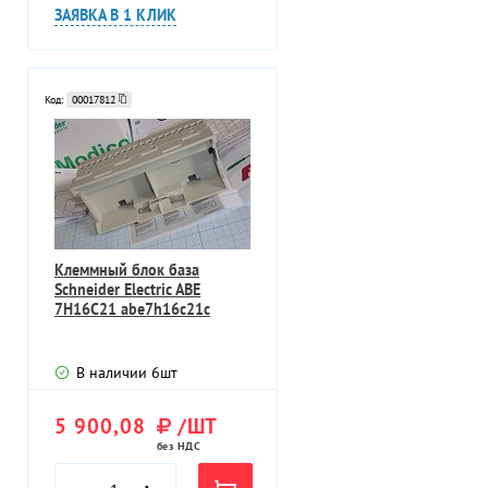
ЗАЯВКА В 1 КЛИК
Код:
00017812
Клеммный блок база
Schneider Electric ABE
7H16C21 abe7h16c21c
В наличии
6
шт
5 900,08
/ШТ
без НДС