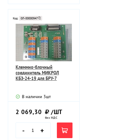
Код:
0Л-00000947
Клеммно-блочный
соединитель МИКРОЛ
КБЗ-24-19 для БРУ-7
В наличии
3
шт
2 069,30
/ШТ
без НДС
-
+