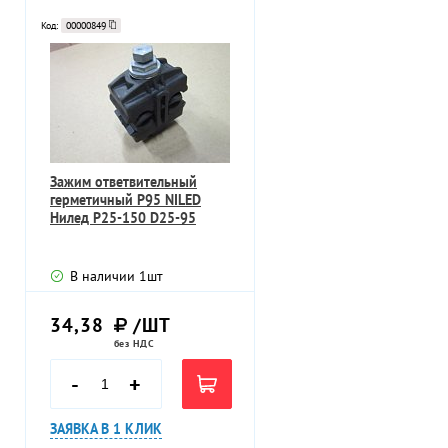
Код:
00000849
Зажим ответвительный
герметичный P95 NILED
Нилед P25-150 D25-95
В наличии
1
шт
34,38
/ШТ
без НДС
-
+
ЗАЯВКА В 1 КЛИК