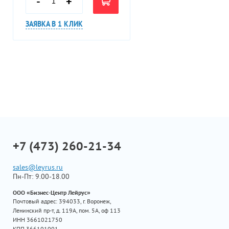
-
+
ЗАЯВКА В 1 КЛИК
+7 (473) 260-21-34
sales@leyrus.ru
Пн-Пт: 9.00-18.00
ООО «Бизнес-Центр Лейрус»
Почтовый адрес: 394033, г. Воронеж,
Ленинский пр-т, д. 119А, пом. 5А, оф 113
ИНН 3661021750
КПП 366101001