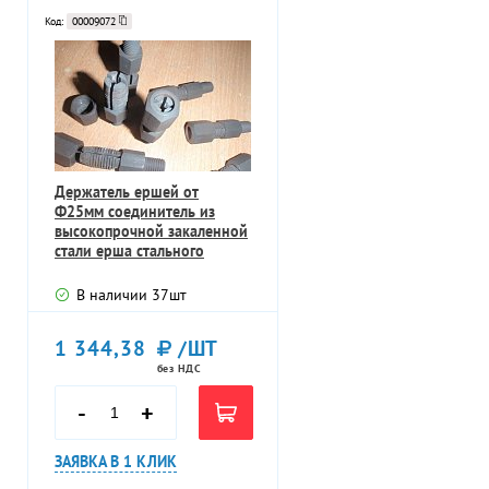
Код:
00009072
Держатель ершей от
Ф25мм соединитель из
высокопрочной закаленной
стали ерша стального
В наличии
37
шт
1 344,38
/ШТ
без НДС
-
+
ЗАЯВКА В 1 КЛИК