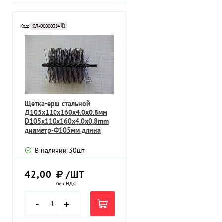
Код:
0Л-00000324
Щетка-ерш стальной
Д105х110х160х4.0х0.8мм
D105х110х160х4.0х0.8mm
диаметр-Ф105мм длина
ворса-110мм
В наличии
30
шт
42,00
/ШТ
без НДС
-
+