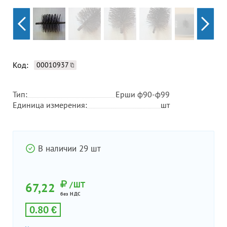
Код:
00010937
Тип:
Ерши ф90-ф99
Единица измерения:
шт
В наличии 29 шт
/ШТ
67,22
без НДС
0.80 €