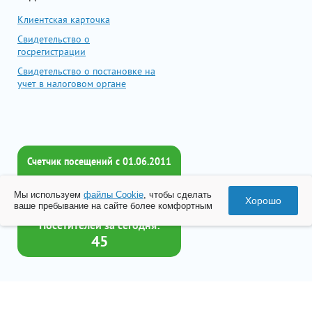
Клиентская карточка
Свидетельство о
госрегистрации
Свидетельство о постановке на
учет в налоговом органе
Счетчик посещений c 01.06.2011
Всего посетителей:
Мы используем
файлы Cookie
, чтобы сделать
2017437
Хорошо
ваше пребывание на сайте более комфортным
Посетителей за сегодня:
45
Товар успешно добавлен в
корзину
© 2026 Все права принадлежат ООО «Бизнес-Центр Лейрус»