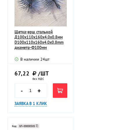
Щетка-ерш стальной
Д100х110х160х4.0х0.8мм
D100х110х160х4.0х0.8mm
диаметр-Ф100мм
В наличии
24
шт
67,22
/ШТ
без НДС
-
+
ЗАЯВКА В 1 КЛИК
Код:
0Л-00000585