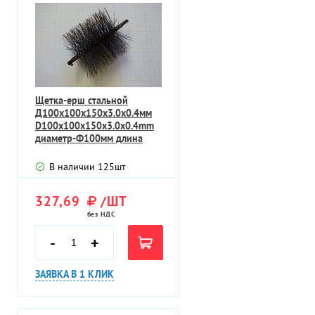
Щетка-ерш стальной
Д100х100х150х3.0х0.4мм
D100х100х150х3.0х0.4mm
диаметр-Ф100мм длина
ворса-100мм
В наличии
125
шт
327,69
/ШТ
без НДС
-
+
ЗАЯВКА В 1 КЛИК