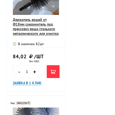
Держатель ершей от
Ф18мм соединитель под
прессовку ерша стального
металлического для очистки
труб
В наличии
82
шт
84,02
/ШТ
без НДС
-
+
ЗАЯВКА В 1 КЛИК
Код:
00012254