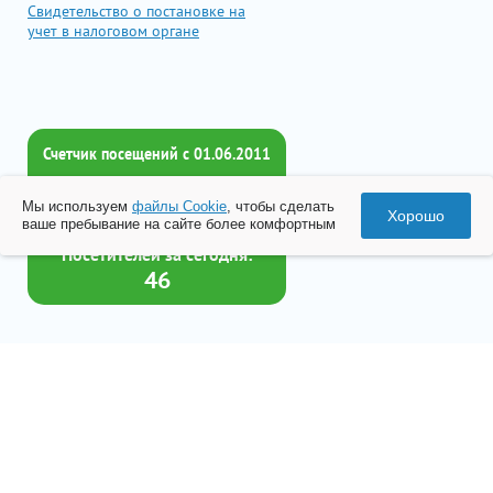
Свидетельство о постановке на
учет в налоговом органе
Счетчик посещений c 01.06.2011
Всего посетителей:
Мы используем
файлы Cookie
, чтобы сделать
2017915
Хорошо
ваше пребывание на сайте более комфортным
Посетителей за сегодня:
46
Товар успешно добавлен в
корзину
© 2026 Все права принадлежат ООО «Бизнес-Центр Лейрус»
Перейти в корзину
Политика конфиденциальности
Согласие на обработку данных
Разработка
«Студия Веб-Сервис»