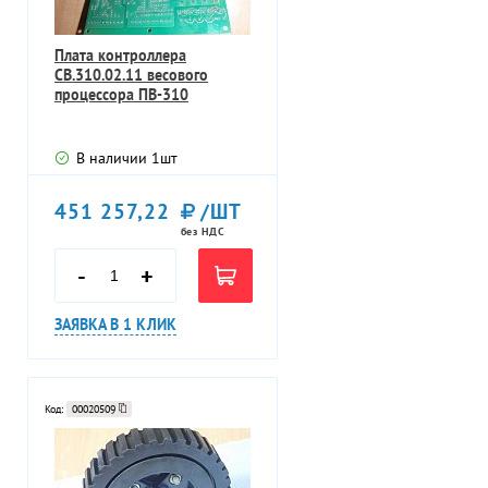
Плата контроллера
СВ.310.02.11 весового
процессора ПВ-310
В наличии
1
шт
451 257,22
/ШТ
без НДС
-
+
ЗАЯВКА В 1 КЛИК
Код:
00020509