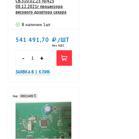
СВ.310.02.23 №425
08.12.2021г процессора
весового дозатора сахара
В наличии
1
шт
541 491,70
/ШТ
без НДС
-
+
ЗАЯВКА В 1 КЛИК
Код:
00021489