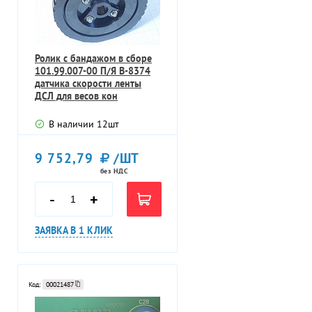
Ролик с бандажом в сборе
101.99.007-00 П/Я В-8374
датчика скорости ленты
ДСЛ для весов кон
В наличии
12
шт
9 752,79
/ШТ
без НДС
-
+
ЗАЯВКА В 1 КЛИК
Код:
00021487