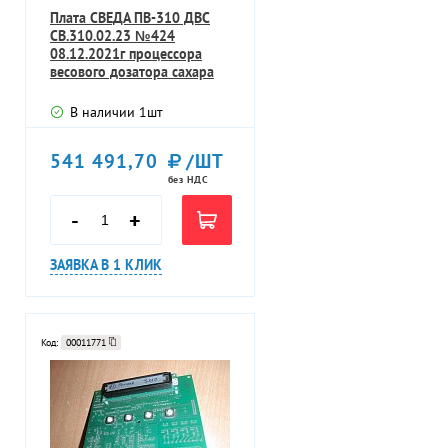
Плата СВЕДА ПВ-310 ДВС
СВ.310.02.23 №424
08.12.2021г процессора
весового дозатора сахара
В наличии
1
шт
541 491,70
/ШТ
без НДС
-
+
ЗАЯВКА В 1 КЛИК
Код:
00011771