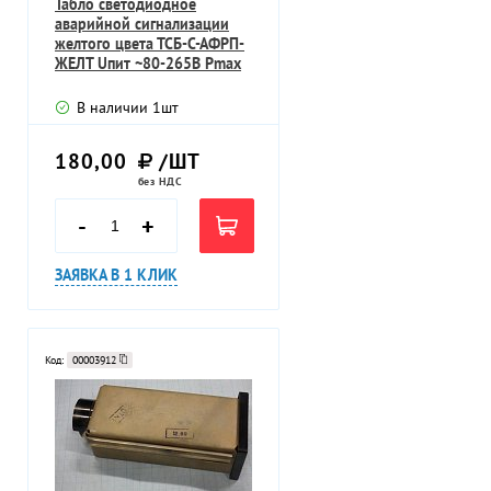
Табло светодиодное
аварийной сигнализации
желтого цвета ТСБ-С-АФРП-
ЖЕЛТ Uпит ~80-265В Pmax
1,1Вт
В наличии
1
шт
180,00
/ШТ
без НДС
-
+
ЗАЯВКА В 1 КЛИК
Код:
00003912