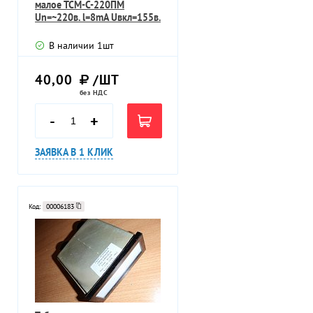
малое ТСМ-С-220ПМ
Un=~220в. l=8mA Uвкл=155в.
В наличии
1
шт
40,00
/ШТ
без НДС
-
+
ЗАЯВКА В 1 КЛИК
Код:
00006183