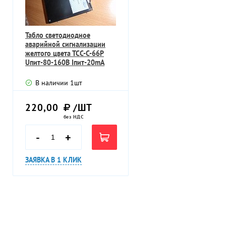
Табло светодиодное
аварийной сигнализации
желтого цвета ТСС-С-66Р
Uпит-80-160В Iпит-20mA
В наличии
1
шт
220,00
/ШТ
без НДС
-
+
ЗАЯВКА В 1 КЛИК