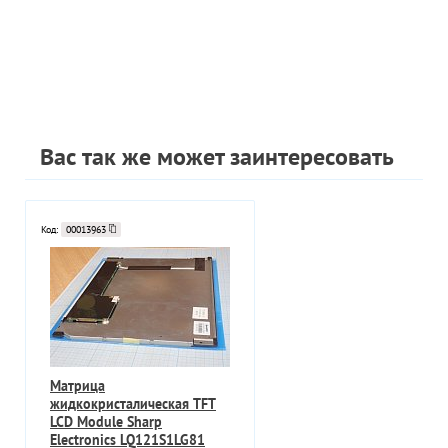
Вас так же может заинтересовать
Код:
00013963
Матрица
жидкокристалическая TFT
LCD Module Sharp
Electronics LQ121S1LG81