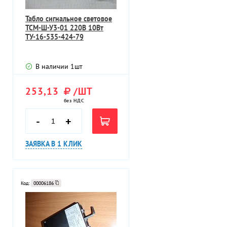
Табло сигнальное световое
ТСМ-Ш-У3-01 220В 10Вт
ТУ-16-535-424-79
В наличии
1
шт
253,13
/ШТ
без НДС
-
+
ЗАЯВКА В 1 КЛИК
Код:
00006186