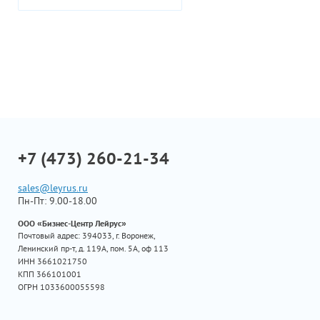
+7 (473) 260-21-34
sales@leyrus.ru
Пн-Пт: 9.00-18.00
ООО «Бизнес-Центр Лейрус»
Почтовый адрес: 394033, г. Воронеж,
Ленинский пр-т, д. 119А, пом. 5А, оф 113
ИНН 3661021750
КПП 366101001
ОГРН 1033600055598