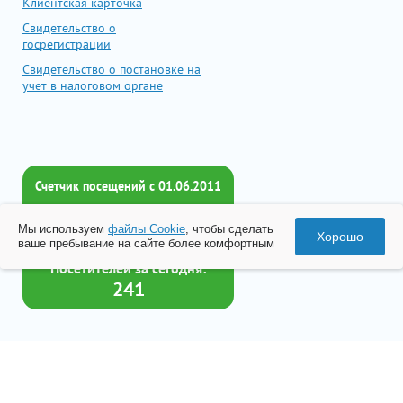
Клиентская карточка
Свидетельство о
госрегистрации
Свидетельство о постановке на
учет в налоговом органе
Счетчик посещений c 01.06.2011
Всего посетителей:
Мы используем
файлы Cookie
, чтобы сделать
2015773
Хорошо
ваше пребывание на сайте более комфортным
Посетителей за сегодня:
241
Товар успешно добавлен в
корзину
© 2026 Все права принадлежат ООО «Бизнес-Центр Лейрус»
Перейти в корзину
Политика конфиденциальности