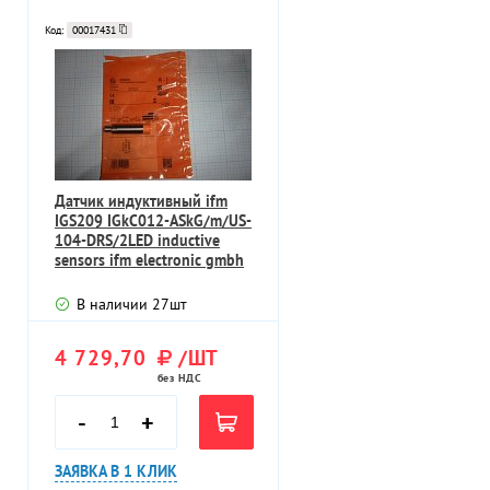
Код:
00017431
Датчик индуктивный ifm
IGS209 IGkC012-ASkG/m/US-
104-DRS/2LED inductive
sensors ifm electronic gmbh
В наличии
27
шт
4 729,70
/ШТ
без НДС
-
+
ЗАЯВКА В 1 КЛИК