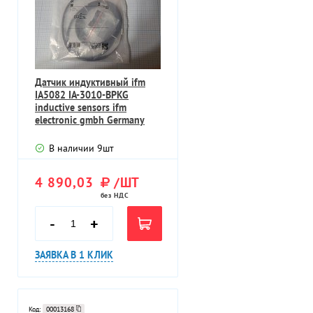
Датчик индуктивный ifm
IA5082 IA-3010-BPKG
inductive sensors ifm
electronic gmbh Germany
Германия
В наличии
9
шт
4 890,03
/ШТ
без НДС
-
+
ЗАЯВКА В 1 КЛИК
Код:
00013168