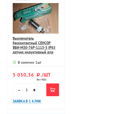
Выключатель
бесконтактный СЕНСОР
ВБИ-М30-76Р-1113-3 IP65
датчик индуктивный pnp
Ub=10-30VDC Sn=10мм
В наличии
1
шт
5 050,36
/ШТ
без НДС
-
+
ЗАЯВКА В 1 КЛИК