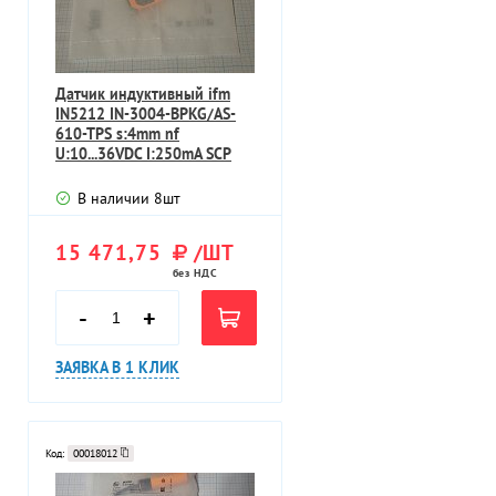
Датчик индуктивный ifm
IN5212 IN-3004-BPKG/AS-
610-TPS s:4mm nf
U:10...36VDC I:250mA SCP
В наличии
8
шт
15 471,75
/ШТ
без НДС
-
+
ЗАЯВКА В 1 КЛИК
Код:
00018012