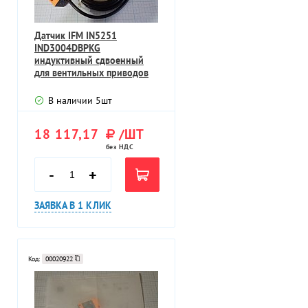
Датчик IFM IN5251
IND3004DBPKG
индуктивный сдвоенный
для вентильных приводов
В наличии
5
шт
18 117,17
/ШТ
без НДС
-
+
ЗАЯВКА В 1 КЛИК
Код:
00020922