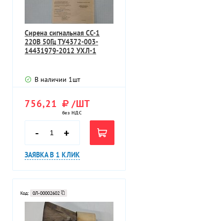
Сирена сигнальная СС-1
220В 50Гц ТУ4372-003-
14431979-2012 УХЛ-1
В наличии
1
шт
756,21
/ШТ
без НДС
-
+
ЗАЯВКА В 1 КЛИК
Код:
0Л-00002602