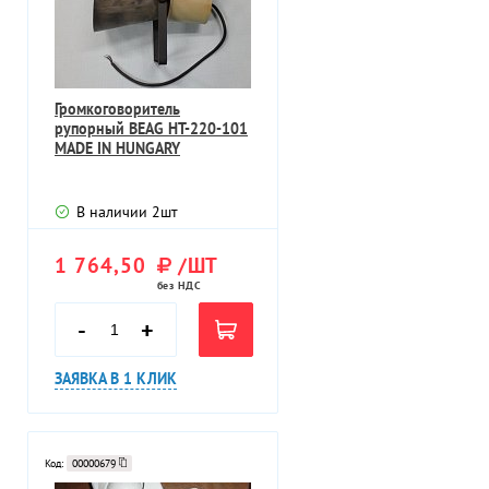
Громкоговоритель
рупорный BEAG HT-220-101
MADE IN HUNGARY
В наличии
2
шт
1 764,50
/ШТ
без НДС
-
+
ЗАЯВКА В 1 КЛИК
Код:
00000679