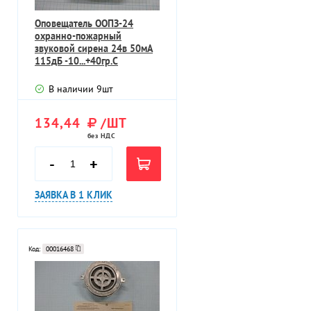
Оповещатель ООПЗ-24
охранно-пожарный
звуковой сирена 24в 50мА
115дБ -10...+40гр.С
В наличии
9
шт
134,44
/ШТ
без НДС
-
+
ЗАЯВКА В 1 КЛИК
Код:
00016468