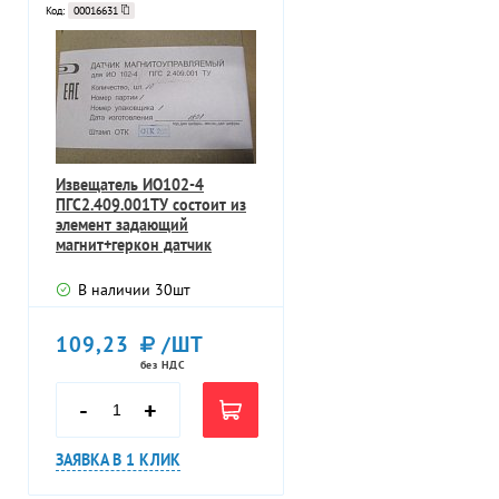
Код:
00016631
Извещатель ИО102-4
ПГС2.409.001ТУ состоит из
элемент задающий
магнит+геркон датчик
В наличии
30
шт
109,23
/ШТ
без НДС
-
+
ЗАЯВКА В 1 КЛИК