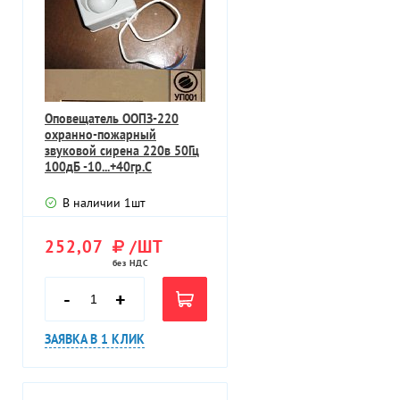
Оповещатель ООПЗ-220
охранно-пожарный
звуковой сирена 220в 50Гц
100дБ -10...+40гр.С
В наличии
1
шт
252,07
/ШТ
без НДС
-
+
ЗАЯВКА В 1 КЛИК