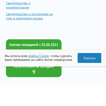
Свидетельство о
госрегистрации
Свидетельство о постановке на
учет в налоговом органе
Счетчик посещений c 01.06.2011
Всего посетителей:
Мы используем
файлы Cookie
, чтобы сделать
2017401
Хорошо
ваше пребывание на сайте более комфортным
Посетителей за сегодня:
9
Товар успешно добавлен в
корзину
© 2026 Все права принадлежат ООО «Бизнес-Центр Лейрус»
Перейти в корзину
Политика конфиденциальности
Согласие на обработку данных