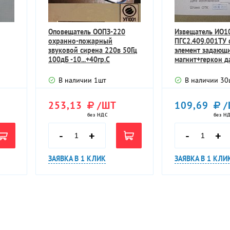
Оповещатель ООПЗ-220
Извещатель ИО1
охранно-пожарный
ПГС2.409.001ТУ 
звуковой сирена 220в 50Гц
элемент задающ
100дБ -10...+40гр.С
магнит+геркон д
В наличии
1
шт
В наличии
30
253,13
/ШТ
109,69
/
без НДС
без Н
-
+
-
+
ЗАЯВКА В 1 КЛИК
ЗАЯВКА В 1 КЛИ