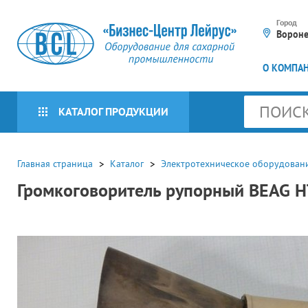
Город
Ворон
О КОМПА
КАТАЛОГ ПРОДУКЦИИ
КАТАЛОГ БРЕНДОВ
Главная страница
Каталог
Электротехническое оборудован
Громкоговоритель рупорный BEAG 
Оборудование для
сахарной
промышленности
Оборудование для
Приборы КИПиА
упаковочных линий (16)
Мешкозашивочное
Программируемые
Пневмооборудование
оборудование (30)
контроллеры и системы
автоматизации (404)
Пресс-грануляторы (415)
Подготовка воздуха (65)
Электротехническое