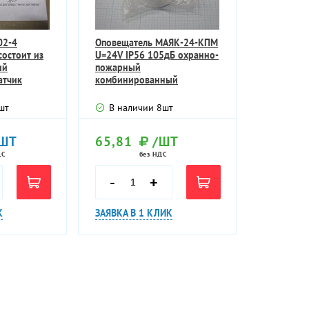
02-4
Оповещатель МАЯК-24-КПМ
состоит из
U=24V IP56 105дБ охранно-
ий
пожарный
атчик
комбинированный
светозвуковой
шт
В наличии
8
шт
ШТ
65,81
/ШТ
ДС
без НДС
-
+
К
ЗАЯВКА В 1 КЛИК