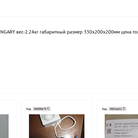
GARY вес-2.24кг габаритный размер 330х200х200мм цена това
Код:
00000679
Код:
00016631