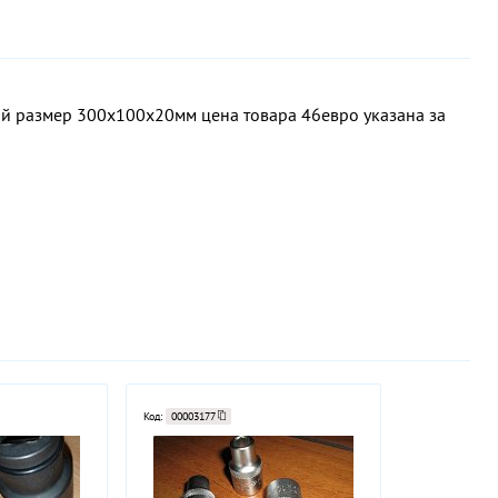
размер 300х100х20мм цена товара 46евро указана за
Код:
00003177