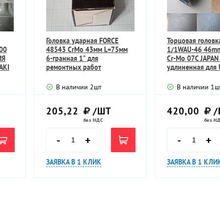
Головка ударная FORCE
Торцовая головк
00
48543 CrMo 43мм L=75мм
1/1WAU-46 46mm
ИЯ
6-гранная 1" для
Cr-Mo 07C JAPA
AKI
ремонтных работ
удлиненная для 
В наличии
2
шт
В наличии
1
ш
205,22
/ШТ
420,00
/
без НДС
без Н
-
+
-
+
ЗАЯВКА В 1 КЛИК
ЗАЯВКА В 1 КЛИ