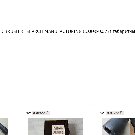
BRUSH RESEARCH MANUFACTURING CO.вес-0.02кг габаритный 
Код:
00019753
Код:
00005894