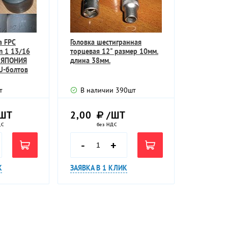
а FPC
Головка шестигранная
 1 13/16
торцевая 12" размер 10мм.
N ЯПОНИЯ
длина 38мм.
U-болтов
т
В наличии
390
шт
ШТ
2,00
/ШТ
ДС
без НДС
-
+
К
ЗАЯВКА В 1 КЛИК