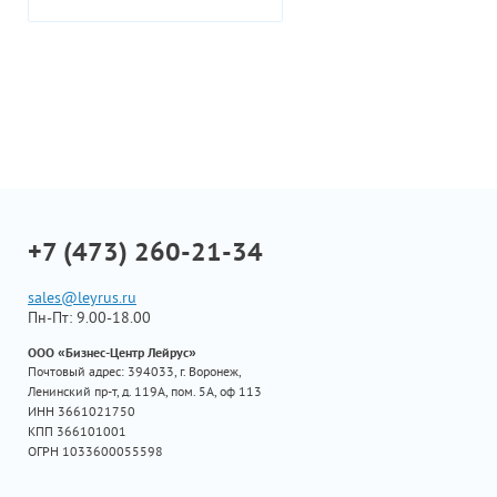
+7 (473) 260-21-34
sales@leyrus.ru
Пн-Пт: 9.00-18.00
ООО «Бизнес-Центр Лейрус»
Почтовый адрес: 394033, г. Воронеж,
Ленинский пр-т, д. 119А, пом. 5А, оф 113
ИНН 3661021750
КПП 366101001
ОГРН 1033600055598