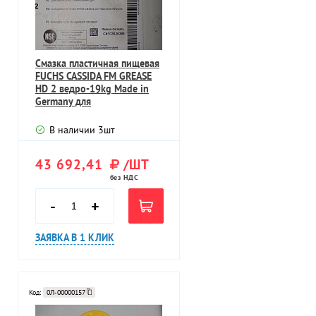
Смазка пластичная пищевая
FUCHS CASSIDA FM GREASE
HD 2 ведро-19kg Made in
Germany для
тяжелонагружен
В наличии
3
шт
43 692,41
/ШТ
без НДС
-
+
ЗАЯВКА В 1 КЛИК
Код:
0Л-00000157