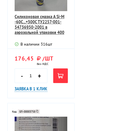
Силиконовая смазка А Si-M
-60С...+300С ТУ2257-001-
54736950-2001 в
аэрозольной упаковке 400
В наличии
316
шт
176,45
/ШТ
без НДС
-
+
ЗАЯВКА В 1 КЛИК
Код:
0Л-00003758