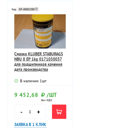
Код:
0Л-00002388
Смазка KLUBER STABURAGS
NBU 8 EP 1kg 0171050037
для подшипников качения
дата производства
20.11.2017
В наличии
1
шт
9 452,68
/ШТ
без НДС
-
+
ЗАЯВКА В 1 КЛИК