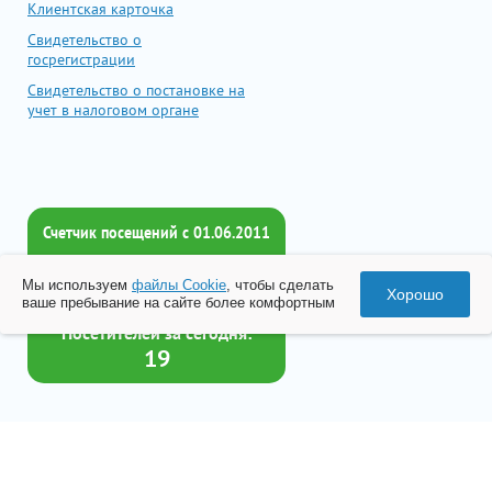
Клиентская карточка
Свидетельство о
госрегистрации
Свидетельство о постановке на
учет в налоговом органе
Счетчик посещений c 01.06.2011
Всего посетителей:
Мы используем
файлы Cookie
, чтобы сделать
2017411
Хорошо
ваше пребывание на сайте более комфортным
Посетителей за сегодня:
19
Товар успешно добавлен в
корзину
© 2026 Все права принадлежат ООО «Бизнес-Центр Лейрус»
Перейти в корзину
Политика конфиденциальности