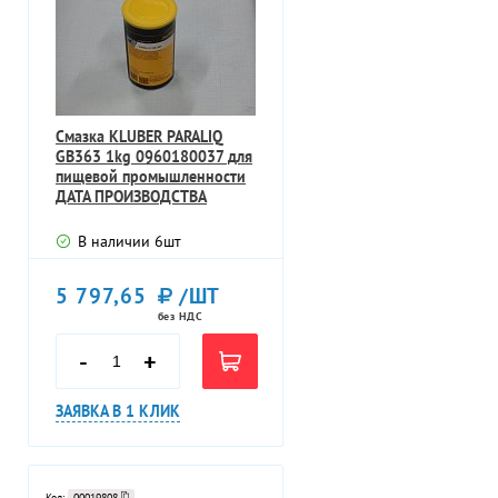
Смазка KLUBER PARALIQ
GB363 1kg 0960180037 для
пищевой промышленности
ДАТА ПРОИЗВОДСТВА
11.04.2018г
В наличии
6
шт
5 797,65
/ШТ
без НДС
-
+
ЗАЯВКА В 1 КЛИК
Код:
00019808