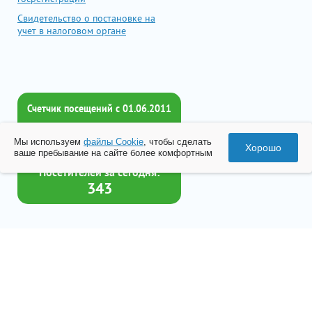
Свидетельство о постановке на
учет в налоговом органе
Счетчик посещений c 01.06.2011
Всего посетителей:
Мы используем
файлы Cookie
, чтобы сделать
2018211
Хорошо
ваше пребывание на сайте более комфортным
Посетителей за сегодня:
343
Товар успешно добавлен в
корзину
© 2026 Все права принадлежат ООО «Бизнес-Центр Лейрус»
Перейти в корзину
Политика конфиденциальности
Согласие на обработку данных