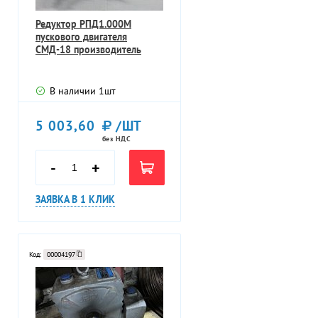
Редуктор РПД1.000М
пускового двигателя
СМД-18 производитель
В наличии
1
шт
5 003,60
/ШТ
без НДС
-
+
ЗАЯВКА В 1 КЛИК
Код:
00004197