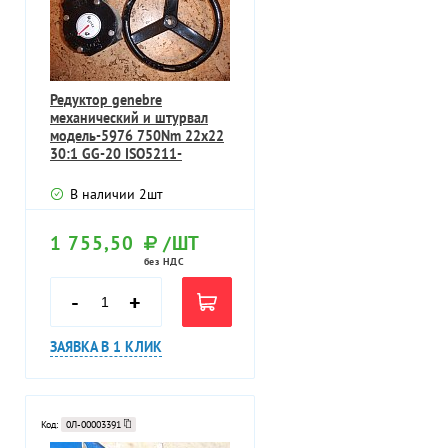
Редуктор genebre
механический и штурвал
модель-5976 750Nm 22х22
30:1 GG-20 ISO5211-
DIN3337
В наличии
2
шт
1 755,50
/ШТ
без НДС
-
+
ЗАЯВКА В 1 КЛИК
Код:
0Л-00003391