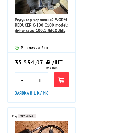
Редуктор червячный WORM
REDUCER C-100 C100 model:
jk-hw ratio 100:1 JEICO JEIL
В наличии
2
шт
35 534,07
/ШТ
без НДС
-
+
ЗАЯВКА В 1 КЛИК
Код:
00015684