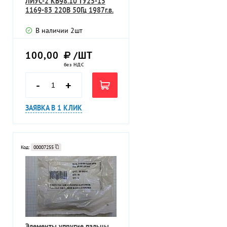
ЛИУС-2 КВ98.10 ТУ25-15
1169-83 220В 50Гц 1987г.в.
В наличии
2
шт
100,00
/ШТ
без НДС
-
+
ЗАЯВКА В 1 КЛИК
Код:
00007255
Элементы упругие пальцы