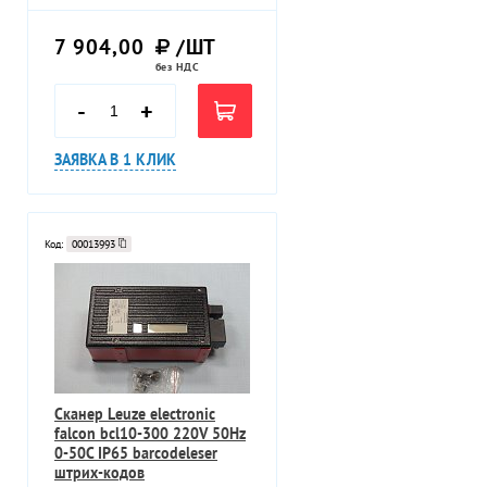
7 904,00
/ШТ
без НДС
-
+
ЗАЯВКА В 1 КЛИК
Код:
00013993
Сканер Leuze electronic
falcon bcl10-300 220V 50Hz
0-50C IP65 barcodeleser
штрих-кодов