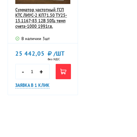
Сумматор частотный ГСП
КТС ЛИУС-2 КП71.50 ТУ25-
15.1167-83 12В 50Гц темп
счета-1000 1991г.в.
В наличии
3
шт
25 442,05
/ШТ
без НДС
-
+
ЗАЯВКА В 1 КЛИК