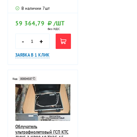
В наличии
7
шт
59 364,79
/ШТ
без НДС
-
+
ЗАЯВКА В 1 КЛИК
Код:
00004587
Облучатель
ультрафиолетовый ГСП КТС