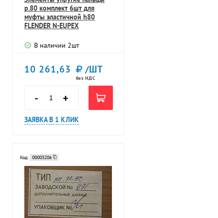
p.80 комплект 6шт для
муфты эластичной h80
FLENDER N-EUPEX
KUPPLUNGER 2LC010
В наличии
2
шт
10 261,63
/ШТ
без НДС
-
+
ЗАЯВКА В 1 КЛИК
Код:
00003206