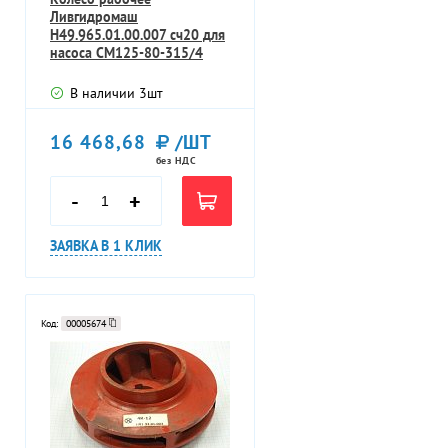
Ливгидромаш
Н49.965.01.00.007 сч20 для
насоса СМ125-80-315/4
В наличии
3
шт
16 468,68
/ШТ
без НДС
-
+
ЗАЯВКА В 1 КЛИК
Код:
00005674