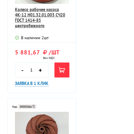
Колесо рабочее насоса
4К-12 Н01.32.01.003 СЧ20
ГОСТ 1414-85
центробежного
консольного
В наличии
2
шт
5 881,67
/ШТ
без НДС
-
+
ЗАЯВКА В 1 КЛИК
Код:
00005866