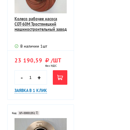
Колесо рабочее насоса
СОТ-60М Тростянецкий
машиностроительный завод
В наличии
1
шт
23 190,59
/ШТ
без НДС
-
+
ЗАЯВКА В 1 КЛИК
Код:
0Л-00001951