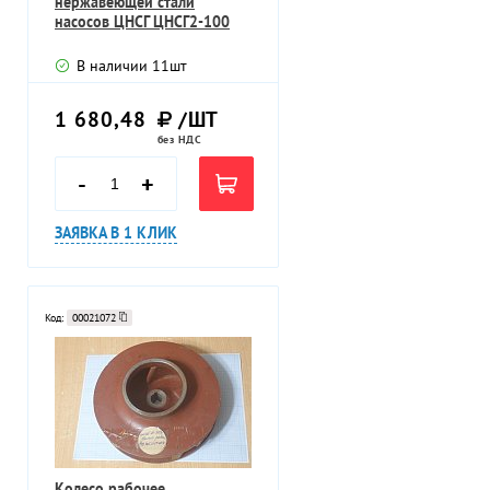
нержавеющей стали
насосов ЦНСГ ЦНСГ2-100
ЦНСГ8-40
В наличии
11
шт
1 680,48
/ШТ
без НДС
-
+
ЗАЯВКА В 1 КЛИК
Код:
00021072
Колесо рабочее