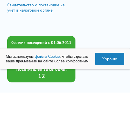
Свидетельство о постановке на
учет в налоговом органе
Счетчик посещений c 01.06.2011
Всего посетителей:
Мы используем
файлы Cookie
, чтобы сделать
2016473
Хорошо
ваше пребывание на сайте более комфортным
Посетителей за сегодня:
12
Товар успешно добавлен в
корзину
© 2026 Все права принадлежат ООО «Бизнес-Центр Лейрус»
Перейти в корзину
Политика конфиденциальности
Согласие на обработку данных