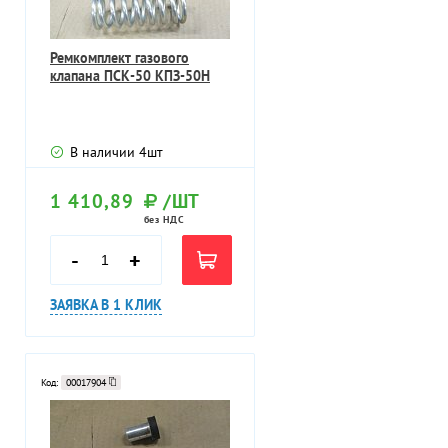
Ремкомплект газового
клапана ПСК-50 КПЗ-50Н
В наличии
4
шт
1 410,89
/ШТ
без НДС
-
+
ЗАЯВКА В 1 КЛИК
Код:
00017904