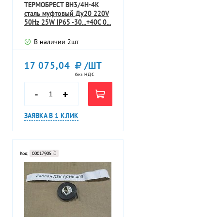
ТЕРМОБРЕСТ BH3/4Н-4К
сталь муфтовый Ду20 220V
50Hz 25W IP65 -30...+40C 0...
В наличии
2
шт
17 075,04
/ШТ
без НДС
-
+
ЗАЯВКА В 1 КЛИК
Код:
00017905