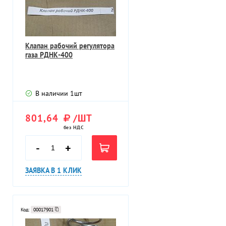
Клапан рабочий регулятора
газа РДНК-400
В наличии
1
шт
801,64
/ШТ
без НДС
-
+
ЗАЯВКА В 1 КЛИК
Код:
00017901