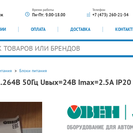
Время работы
Телефон
еж
Пн-Пт: 9.00-18.00
+7 (473) 260-21-34
НИИ
ОПЛАТА
ДОСТАВКА
КОНТАК
итания
Блоки питания
..264В 50Гц Uвых=24В Imax=2.5А IP20