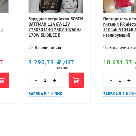
Зарядное устройство BOSCH
Повторитель ист
BATTMAX 12А 6V/12V
питания PR elect
на
7780301140 230V 50/60Hz
5104ab 5104AB 
170W БЫВШЕЕ В
изолирующий
УПОТРЕБЛЕНИИ ТЕХН
преобразователь
В наличии
2
шт
В наличии
2
ш
Т
3 290,73
/ШТ
10 631,57
без НДС
-
+
-
+
ЗАЯВКА В 1 КЛИК
ЗАЯВКА В 1 КЛИ