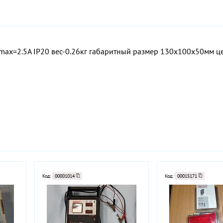
max=2.5А IP20 вес-0.26кг габаритный размер 130х100х50мм це
Код:
00001014
Код:
00015171