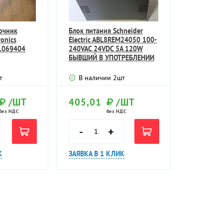
очник
Блок питания Schneider
ronics
Electric ABL8REM24050 100-
1069404
240VAC 24VDC 5A 120W
БЫВШИЙ В УПОТРЕБЛЕНИИ
ТЕХНИЧЕС
т
В наличии
2
шт
/ШТ
405,01
/ШТ
без НДС
без НДС
-
+
К
ЗАЯВКА В 1 КЛИК