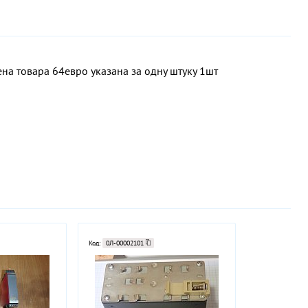
на товара 64евро указана за одну штуку 1шт
Код:
0Л-00002101